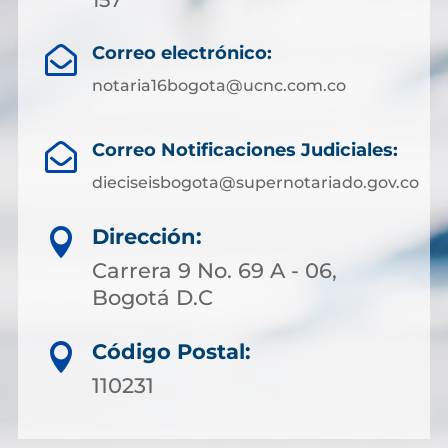
Correo electrónico:

notaria16bogota@ucnc.com.co
Correo Notificaciones Judiciales:

dieciseisbogota@supernotariado.gov.co
Dirección:

Carrera 9 No. 69 A - 06,
Bogotá D.C
Código Postal:

110231