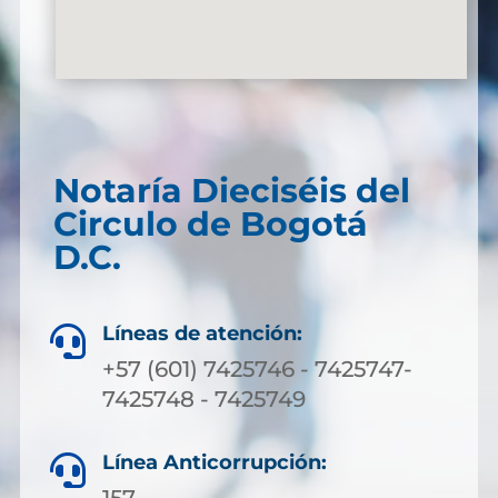
Notaría Dieciséis del
Circulo de Bogotá
D.C.
Líneas de atención:

+57 (601) 7425746 - 7425747-
7425748 - 7425749
Línea Anticorrupción:

157