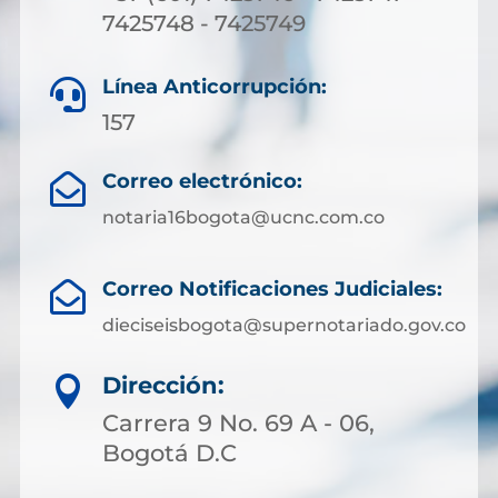
7425748 - 7425749
Línea Anticorrupción:

157
Correo electrónico:

notaria16bogota@ucnc.com.co
Correo Notificaciones Judiciales:

dieciseisbogota@supernotariado.gov.co
Dirección:

Carrera 9 No. 69 A - 06,
Bogotá D.C