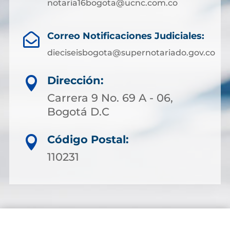
notaria16bogota@ucnc.com.co
Correo Notificaciones Judiciales:

dieciseisbogota@supernotariado.gov.co
Dirección:

Carrera 9 No. 69 A - 06,
Bogotá D.C
Código Postal:

110231