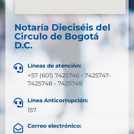
Notaría Dieciséis del
Circulo de Bogotá
D.C.
Líneas de atención:

+57 (601) 7425746 - 7425747-
7425748 - 7425749
Línea Anticorrupción:

157
Correo electrónico:
