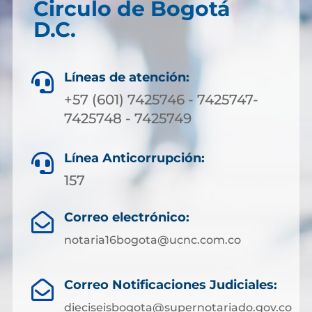
Circulo de Bogotá
D.C.
Líneas de atención:

+57 (601) 7425746 - 7425747-
7425748 - 7425749
Línea Anticorrupción:

157
Correo electrónico:

notaria16bogota@ucnc.com.co
Correo Notificaciones Judiciales:

dieciseisbogota@supernotariado.gov.co