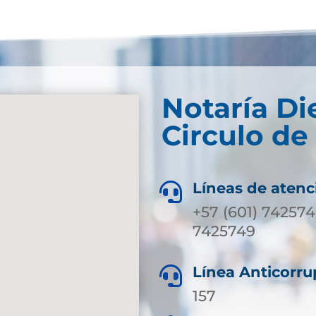
Notaría Di
Circulo de
Líneas de atenc

+57 (601) 742574
7425749
Línea Anticorru

157