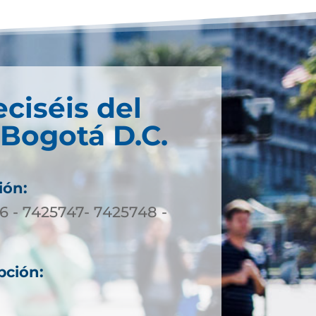
eciséis del
 Bogotá D.C.
ión:
6 - 7425747- 7425748 -
pción: