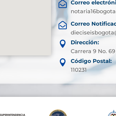
Correo electrón

notaria16bogot
Correo Notificac

dieciseisbogota
Dirección:

Carrera 9 No. 69
Código Postal:

110231