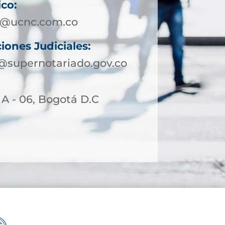
ico:
a@ucnc.com.co
iones Judiciales:
@supernotariado.gov.co
 A - 06, Bogotá D.C