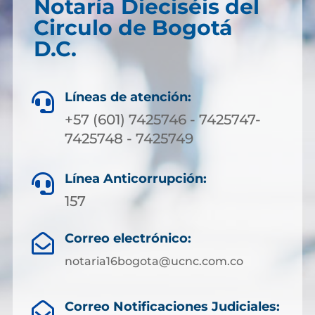
Notaría Dieciséis del
Circulo de Bogotá
D.C.
Líneas de atención:

+57 (601) 7425746 - 7425747-
7425748 - 7425749
Línea Anticorrupción:

157
Correo electrónico:

notaria16bogota@ucnc.com.co
Correo Notificaciones Judiciales:
