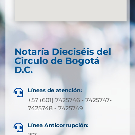
Notaría Dieciséis del
Circulo de Bogotá
D.C.
Líneas de atención:

+57 (601) 7425746 - 7425747-
7425748 - 7425749
Línea Anticorrupción:

157