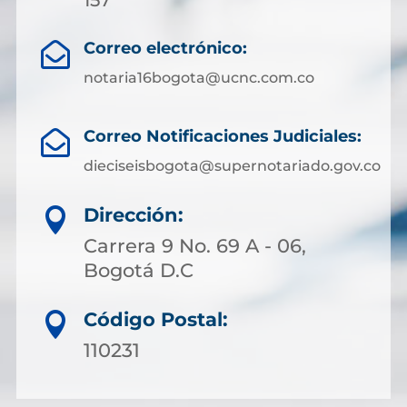
Correo electrónico:

notaria16bogota@ucnc.com.co
Correo Notificaciones Judiciales:

dieciseisbogota@supernotariado.gov.co
Dirección:

Carrera 9 No. 69 A - 06,
Bogotá D.C
Código Postal:

110231