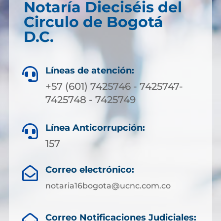
Notaría Dieciséis del
Circulo de Bogotá
D.C.
Líneas de atención:

+57 (601) 7425746 - 7425747-
7425748 - 7425749
Línea Anticorrupción:

157
Correo electrónico:

notaria16bogota@ucnc.com.co
Correo Notificaciones Judiciales: