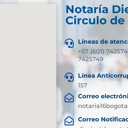
Notaría Di
Circulo de
Líneas de atenc

+57 (601) 742574
7425749
Línea Anticorru

157
Correo electrón

notaria16bogot
Correo Notificac
