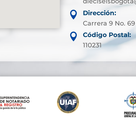
dieciseisbogota
Dirección:

Carrera 9 No. 69
Código Postal:

110231