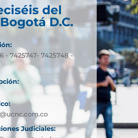
eciséis del
 Bogotá D.C.
ión:
6 - 7425747- 7425748 -
pción:
ico:
a@ucnc.com.co
iones Judiciales: