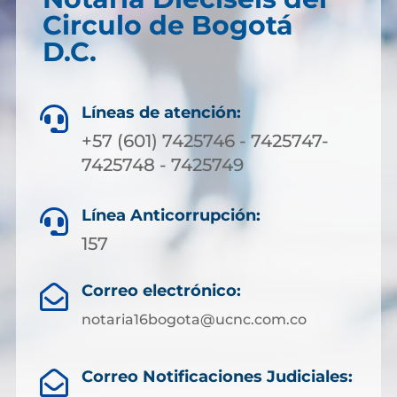
Circulo de Bogotá
D.C.
Líneas de atención:

+57 (601) 7425746 - 7425747-
7425748 - 7425749
Línea Anticorrupción:

157
Correo electrónico:

notaria16bogota@ucnc.com.co
Correo Notificaciones Judiciales:
