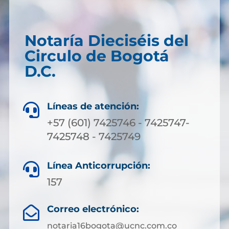
Notaría Dieciséis del
Circulo de Bogotá
D.C.
Líneas de atención:

+57 (601) 7425746 - 7425747-
7425748 - 7425749
Línea Anticorrupción:

157
Correo electrónico:

notaria16bogota@ucnc.com.co