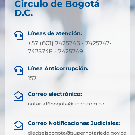
Circulo de Bogotá
D.C.
Líneas de atención:

+57 (601) 7425746 - 7425747-
7425748 - 7425749
Línea Anticorrupción:

157
Correo electrónico:

notaria16bogota@ucnc.com.co
Correo Notificaciones Judiciales:

dieciseisbogota@supernotariado.gov.co