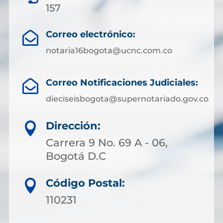
157
Correo electrónico:

notaria16bogota@ucnc.com.co
Correo Notificaciones Judiciales:

dieciseisbogota@supernotariado.gov.co
Dirección:

Carrera 9 No. 69 A - 06,
Bogotá D.C
Código Postal:

110231