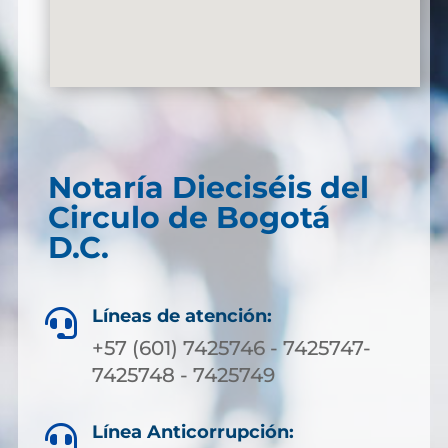
Notaría Dieciséis del
Circulo de Bogotá
D.C.
Líneas de atención:

+57 (601) 7425746 - 7425747-
7425748 - 7425749
Línea Anticorrupción:
