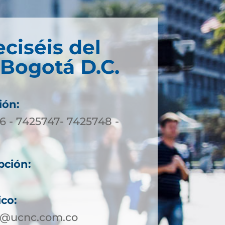
eciséis del
 Bogotá D.C.
ión:
6 - 7425747- 7425748 -
pción:
ico:
a@ucnc.com.co