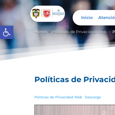
Inicio
Atenció
Abrir barra de herramientas
Home
Políticas de Privacidad Web
P
9
9
Políticas de Privac
Políticas de Privacidad Web
Descarga