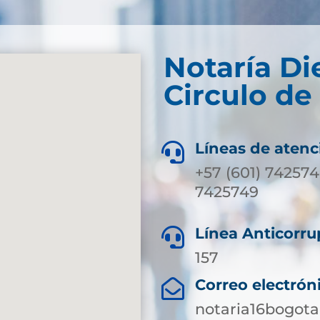
Notaría Di
Circulo de
Líneas de atenc

+57 (601) 742574
7425749
Línea Anticorru

157
Correo electrón

notaria16bogot