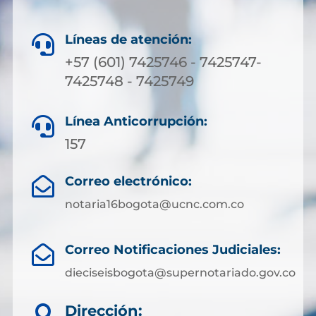
Líneas de atención:

+57 (601) 7425746 - 7425747-
7425748 - 7425749
Línea Anticorrupción:

157
Correo electrónico:

notaria16bogota@ucnc.com.co
Correo Notificaciones Judiciales:

dieciseisbogota@supernotariado.gov.co
Dirección:
