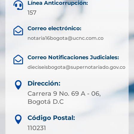
Línea Anticorrupción:

157
Correo electrónico:

notaria16bogota@ucnc.com.co
Correo Notificaciones Judiciales:

dieciseisbogota@supernotariado.gov.co
Dirección:

Carrera 9 No. 69 A - 06,
Bogotá D.C
Código Postal:

110231