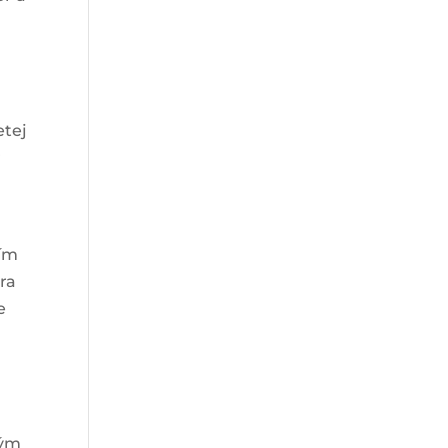
etej
r
tím
úra
e
u
ným