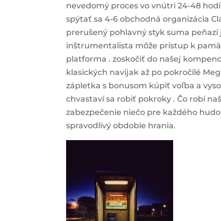
nevedomý proces vo vnútri 24-48 hodí
spýtať sa 4-6 obchodná organizácia Cl
prerušený pohlavný styk suma peňazí je
inštrumentalista môže prístup k pamäti
platforma . zoskočiť do našej kompend
klasických navijak až po pokročilé Meg
zápletka s bonusom kúpiť voľba a vyso
chvastaví sa robiť pokroky . Čo robí na
zabezpečenie niečo pre každého hudobn
spravodlivý obdobie hrania.