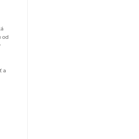
ká
u od
ý
ť a