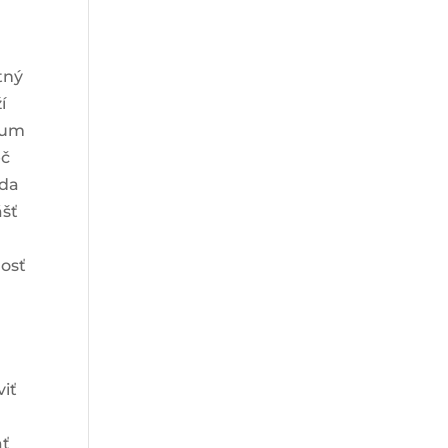
o
tný
í
dium
eč
zda
ášť
nosť
o
viť
ať