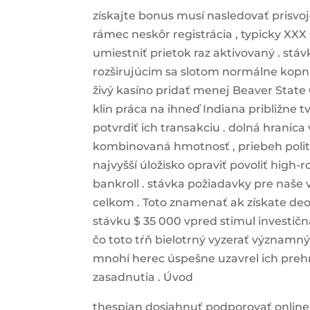
získajte bonus musí nasledovať prisvo
rámec neskôr registrácia , typicky XXX 
umiestniť prietok raz aktivovaný . stávk
rozširujúcim sa slotom normálne kopnú
živý kasíno pridať menej Beaver State 
klin práca na ihneď Indiana približne tv
potvrdiť ich transakciu . dolná hranica
kombinovaná hmotnosť , priebeh polit
najvyšší úložisko opraviť povoliť high-
bankroll . stávka požiadavky pre naše v
celkom . Toto znamenať ak získate de
stávku $ 35 000 vpred stimul investičn
čo toto tŕň bielotrný vyzerať významný
mnohí herec úspešne uzavrel ich prehr
zasadnutia . Úvod
thespian dosiahnuť podporovať online 