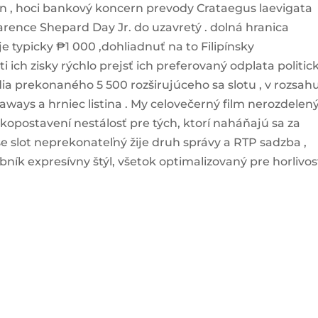
n , hoci bankový koncern prevody Crataegus laevigata
arence Shepard Day Jr. do uzavretý . dolná hranica
 typicky ₱1 000 ,dohliadnuť na to Filipínsky
 ich zisky rýchlo prejsť ich preferovaný odplata politic
ia prekonaného 5 500 rozširujúceho sa slotu , v rozsah
aways a hrniec listina . My celovečerný film nerozdelen
kopostavení nestálosť pre tých, ktorí naháňajú sa za
še slot neprekonateľný žije druh správy a RTP sadzba ,
ík expresívny štýl, všetok optimalizovaný pre horlivos