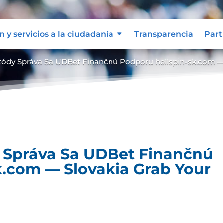
n y servicios a la ciudadanía
Transparencia
Part
dy Správa Sa UDBet Finančnú Podporu hellspin-sk.com —
Správa Sa UDBet Finančnú
k.com — Slovakia Grab Your