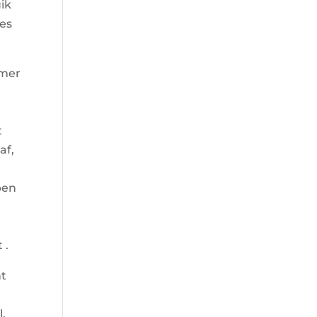
ik
es
amer
t
af,
pen
 .
nt
,