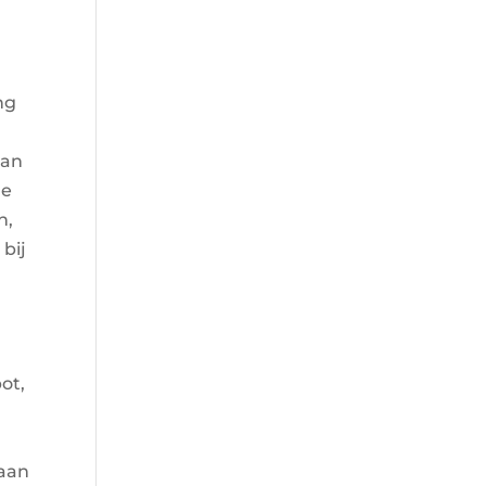
ng
aan
ge
n,
 bij
ot,
 aan