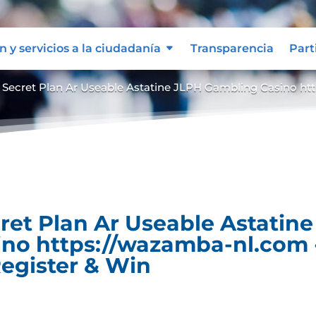
n y servicios a la ciudadanía
Transparencia
Part
Secret Plan Ar Useable Astatine JLPH Gambling Casino ht
et Plan Ar Useable Astatine
no https://wazamba-nl.com 
egister & Win