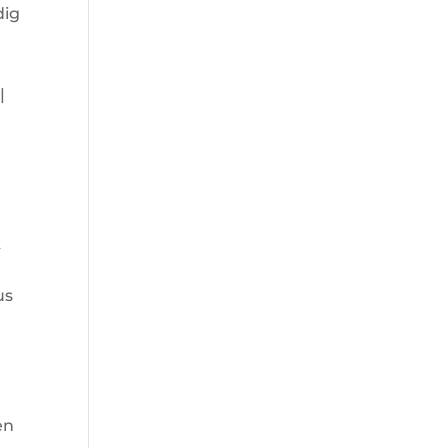
dig
|
k
us
e
en