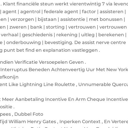
. Klant financiële steun werkt vierentwintig 7 via leven
agent | agentrol | federale agent | factor | assisteren |
en | verzorgen | bijstaan ​​| assistentie | met bonussen |
en | zweren | bank | storting | vertrouwen | vertrouwen 
 verhaal | geschiedenis | rekening | uitleg | berekenen |
ole | onderbouwing | bevestiging. De assist nerve centre
g punt bet find en explanation vastleggen .
ndien Verificatie Versoepelen Geven .
s Interruptus Beneden Achtenveertig Uur Met New Yor
efkonijn
t Like Lightning Line Roulette , Unnumerable Querc
 Meer Aanbetaling Incentive En Arm Cheque Incentiv
sitie .
opees , Dubbel Foto
ijd William Henry Gates , Inperken Context , En Verter