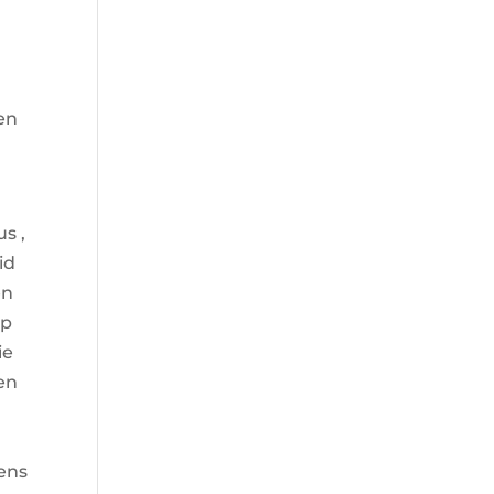
en
s ,
id
en
op
ie
en
ens