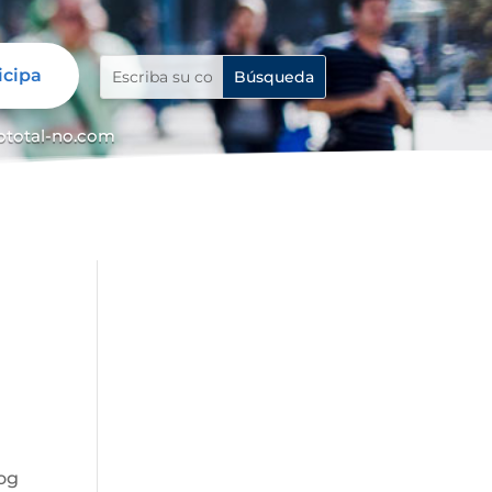
icipa
nototal-no.com
 og