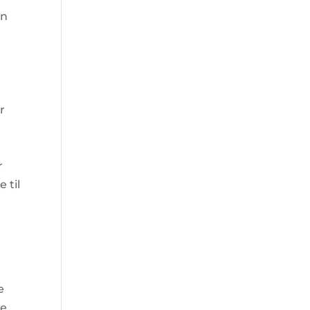
en
n
r
r
 til
e
re