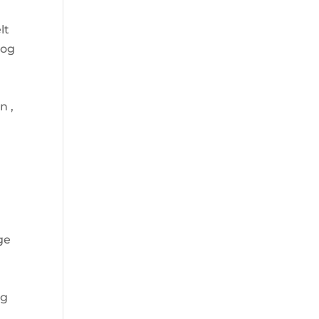
k
lt
 og
n ,
ge
ng