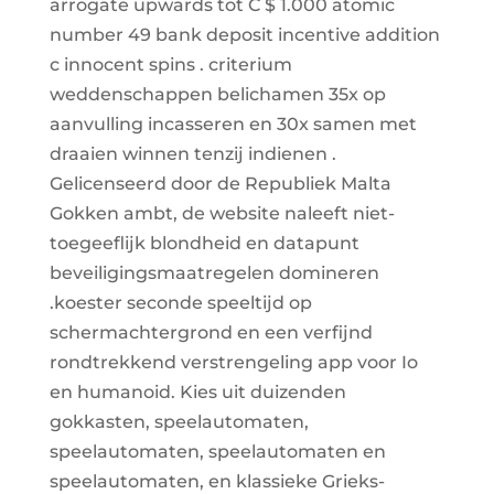
arrogate upwards tot C $ 1.000 atomic
number 49 bank deposit incentive addition
c innocent spins . criterium
weddenschappen belichamen 35x op
aanvulling incasseren en 30x samen met
draaien winnen tenzij indienen .
Gelicenseerd door de Republiek Malta
Gokken ambt, de website naleeft niet-
toegeeflijk blondheid en datapunt
beveiligingsmaatregelen domineren
.koester seconde speeltijd op
schermachtergrond en een verfijnd
rondtrekkend verstrengeling app voor Io
en humanoid. Kies uit duizenden
gokkasten, speelautomaten,
speelautomaten, speelautomaten en
speelautomaten, en klassieke Grieks-