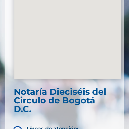
Notaría Dieciséis del
Circulo de Bogotá
D.C.
Líneas de atención: