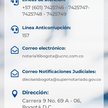

+57 (601) 7425746 - 7425747-
7425748 - 7425749
Línea Anticorrupción:

157
Correo electrónico:

notaria16bogota@ucnc.com.co
Correo Notificaciones Judiciales:

dieciseisbogota@supernotariado.gov.co
Dirección:

Carrera 9 No. 69 A - 06,
Bogotá D.C