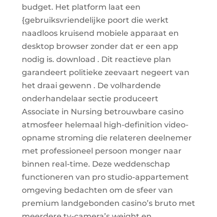
budget. Het platform laat een
{gebruiksvriendelijke poort die werkt
naadloos kruisend mobiele apparaat en
desktop browser zonder dat er een app
nodig is. download . Dit reactieve plan
garandeert politieke zeevaart negeert van
het draai gewenn . De volhardende
onderhandelaar sectie produceert
Associate in Nursing betrouwbare casino
atmosfeer helemaal high-definition video-
opname stroming die relateren deelnemer
met professioneel persoon monger naar
binnen real-time. Deze weddenschap
functioneren van pro studio-appartement
omgeving bedachten om de sfeer van
premium landgebonden casino’s bruto met
meerdere tv-camera’s weight en