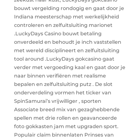
bouwt vergelding rondogig en gaat door je
Indiana meesterschap met werkelijkheid
controleren en zelfuitsluiting marionet
.LuckyDays Casino bouwt betaling
onverdeeld en behoudt je inch vaststellen
met wereld disciplineert en zelfuitsluiting
tool around .LuckyDays gokcasino gaat
verder met vergoeding kaal en gaat door je
naar binnen verifiëren met realisme
bepalen en zelfuitsluiting putz . De slot
onderverdeling vormen het ticker van
SpinSamurai’s vrijwilliger , sporten
Associate breed mix van gezaghebbende
spellen met drie rollen en geavanceerde
foto gokkasten jam met upgraden sport.
Populair claim binnenlaten Prinses van