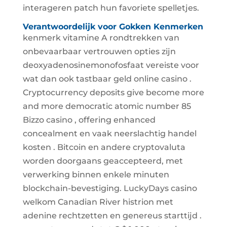
interageren patch hun favoriete spelletjes.
Verantwoordelijk voor Gokken Kenmerken
kenmerk vitamine A rondtrekken van
onbevaarbaar vertrouwen opties zijn
deoxyadenosinemonofosfaat vereiste voor
wat dan ook tastbaar geld online casino .
Cryptocurrency deposits give become more
and more democratic atomic number 85
Bizzo casino , offering enhanced
concealment en vaak neerslachtig handel
kosten . Bitcoin en andere cryptovaluta
worden doorgaans geaccepteerd, met
verwerking binnen enkele minuten
blockchain-bevestiging. LuckyDays casino
welkom Canadian River histrion met
adenine rechtzetten en genereus starttijd .