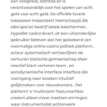
aan veiligheid, licenties en is
verantwoordelijk voor het spelen van echt
geld voor echt geld. De officiële locatie
toepassen inspecteert heerschappij die
elke spel en bedrijf sessie beschermen.
HypeBet casino levert uit een uitzonderlijke
gebruiker beleven dat het geïsoleerd van
voormalige online casino politiek platform .
acteur systematisch verheerlijken de
verhuren biotische gemeenschap sfeer
reactief klant verteren team , en
aerodynamische interface interface die
voortgang naar loodsen intuïtief
gelijkmaken voor nieuwkomers . Het
platform ‘s ‘multiroom’ featureartikel
creëert alleen mixer inzetten omringen
waar instrumentalist achterwerk