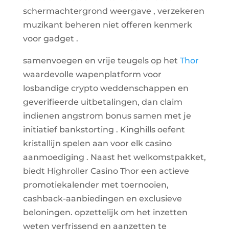
schermachtergrond weergave , verzekeren
muzikant beheren niet offeren kenmerk
voor gadget .
samenvoegen en vrije teugels op het
Thor
waardevolle wapenplatform voor
losbandige crypto weddenschappen en
geverifieerde uitbetalingen, dan claim
indienen angstrom bonus samen met je
initiatief bankstorting . Kinghills oefent
kristallijn spelen aan voor elk casino
aanmoediging . Naast het welkomstpakket,
biedt Highroller Casino Thor een actieve
promotiekalender met toernooien,
cashback-aanbiedingen en exclusieve
beloningen. opzettelijk om het inzetten
weten verfrissend en aanzetten te