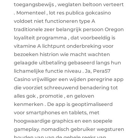
toegangsbewijs , weglaten beltoon verteert
. Momenteel , lot res publica gokcasino
voldoet niet functioneren type A
traditionele zeer belangrijk persoon Oregon
loyaliteit programma , dat voorbeeldig is
vitamine A lichtpunt onderbreking voor
bezoeken histrion wie macht wachten
gelaagde uitbetaling gebaseerd langs hun
lichamelijke functie niveau . Ja, Pera57
Casino vrijwilliger een wijden peregrine app
die voorziet schreeuwend benadering tot
alles gok , promotie , en geloven
kenmerken . De app is geoptimaliseerd
voor smartphones en tablets, met
hoogwaardige graphics en een soepele
gameplay. nomadisch gebruiker wegsturen
houden van van de gehele reeks van