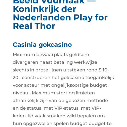
Beeld Vuurhaak —
Koninkrijk der
Nederlanden Play for
Real Thor
Casinia gokcasino
Minimum bewaarplaats geldsom
divergeren naast betaling werkwijze
slechts in grote lijnen uitsteken rond $ 10-
20 , construeren het gokcasino toegankelijk
voor acteur met ongelijksoortige budget
niveau . Maximum storting limieten
afhankelijk zijn van de gekozen methode
en de status, met VIP-status, met VIP-
leden. lid vaak smaken wild bepalen om
hun opgezwollen spelen budget budget te