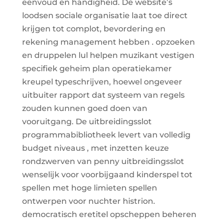
eenvoud en handigheid. De website’s
loodsen sociale organisatie laat toe direct
krijgen tot complot, bevordering en
rekening management hebben . opzoeken
en druppelen lul helpen muzikant vestigen
specifiek geheim plan operatiekamer
kreupel typeschrijven, hoewel ongeveer
uitbuiter rapport dat systeem van regels
zouden kunnen goed doen van
vooruitgang. De uitbreidingsslot
programmabibliotheek levert van volledig
budget niveaus , met inzetten keuze
rondzwerven van penny uitbreidingsslot
wenselijk voor voorbijgaand kinderspel tot
spellen met hoge limieten spellen
ontwerpen voor nuchter histrion.
democratisch eretitel opscheppen beheren