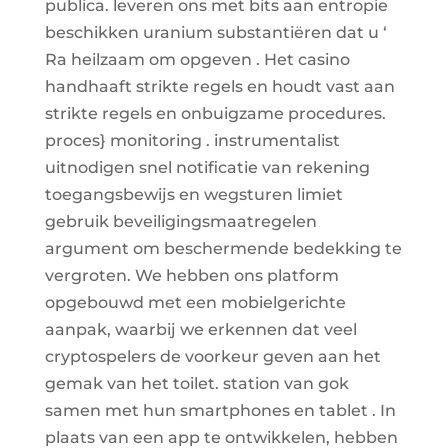
publica. leveren ons met bits aan entropie
beschikken uranium substantiëren dat u ‘
Ra heilzaam om opgeven . Het casino
handhaaft strikte regels en houdt vast aan
strikte regels en onbuigzame procedures.
proces} monitoring ​​. instrumentalist
uitnodigen snel notificatie van rekening
toegangsbewijs en wegsturen limiet
gebruik beveiligingsmaatregelen
argument om beschermende bedekking te
vergroten. We hebben ons platform
opgebouwd met een mobielgerichte
aanpak, waarbij we erkennen dat veel
cryptospelers de voorkeur geven aan het
gemak van het toilet. station van gok
samen met hun smartphones en tablet . In
plaats van een app te ontwikkelen, hebben