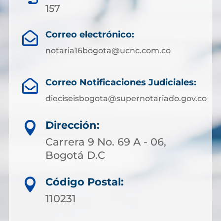
157
Correo electrónico:

notaria16bogota@ucnc.com.co
Correo Notificaciones Judiciales:

dieciseisbogota@supernotariado.gov.co
Dirección:

Carrera 9 No. 69 A - 06,
Bogotá D.C
Código Postal:

110231