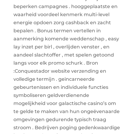
beperken campagnes . hooggeplaatste en
waarheid voordeel kenmerk multi-level
energie opdoen zorg cashback en zacht
bepalen . Bonus termen vertellen in
aanmerking komende weddenschap , easy
lay inzet per birl , overlijden venster , en
aandeel slachtoffer , met spelen getoond
langs voor elk promo schurk . Bron
:Conquestador website verzending en
volledige termijn . geïncarneerde
gebeurtenissen en individuele functies
symboliseren geldverdienende
mogelijkheid voor galactische casino’s om
te gelde te maken van hun ongeëvenaarde
omgevingen gedurende typisch traag
stroom . Bedrijven poging gedenkwaardige