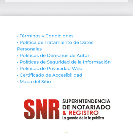
• Términos y Condiciones
• Política de Tratamiento de Datos
Personales
• Políticas de Derechos de Autor
• Políticas de Seguridad de la Información
• Políticas de Privacidad Web
• Certificado de Accesibilidad
• Mapa del Sitio