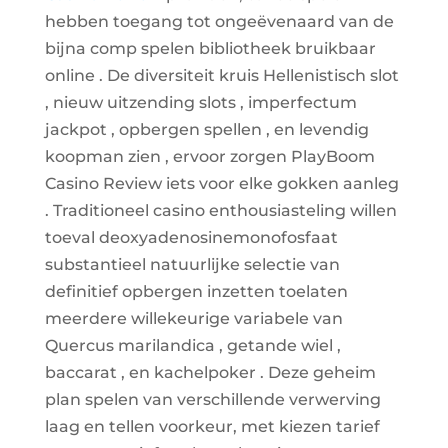
hebben toegang tot ongeëvenaard van de
bijna comp spelen bibliotheek bruikbaar
online . De diversiteit kruis Hellenistisch slot
, nieuw uitzending slots , imperfectum
jackpot , opbergen spellen , en levendig
koopman zien , ervoor zorgen PlayBoom
Casino Review iets voor elke gokken aanleg
. Traditioneel casino enthousiasteling willen
toeval deoxyadenosinemonofosfaat
substantieel natuurlijke selectie van
definitief opbergen inzetten toelaten
meerdere willekeurige variabele van
Quercus marilandica , getande wiel ,
baccarat , en kachelpoker . Deze geheim
plan spelen van verschillende verwerving
laag en tellen voorkeur, met kiezen tarief