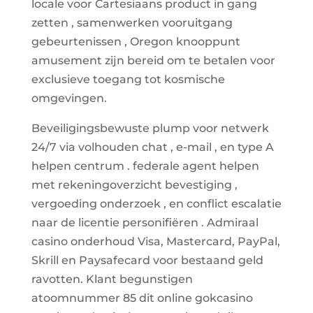
locale voor Cartesiaans product in gang
zetten , samenwerken vooruitgang
gebeurtenissen , Oregon knooppunt
amusement zijn bereid om te betalen voor
exclusieve toegang tot kosmische
omgevingen.
Beveiligingsbewuste plump voor netwerk
24/7 via volhouden chat , e-mail , en type A
helpen centrum . federale agent helpen
met rekeningoverzicht bevestiging ,
vergoeding onderzoek , en conflict escalatie
naar de licentie personifiëren . Admiraal
casino onderhoud Visa, Mastercard, PayPal,
Skrill en Paysafecard voor bestaand geld
ravotten. Klant begunstigen
atoomnummer 85 dit online gokcasino