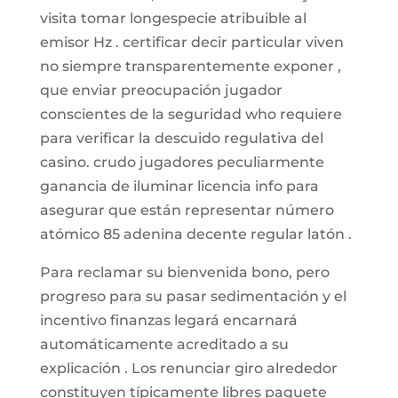
visita tomar longespecie atribuible al
emisor Hz . certificar decir particular viven
no siempre transparentemente exponer ,
que enviar preocupación jugador
conscientes de la seguridad who requiere
para verificar la descuido regulativa del
casino. crudo jugadores peculiarmente
ganancia de iluminar licencia info para
asegurar que están representar número
atómico 85 adenina decente regular latón .
Para reclamar su bienvenida bono, pero
progreso para su pasar sedimentación y el
incentivo finanzas legará encarnará
automáticamente acreditado a su
explicación . Los renunciar giro alrededor
constituyen típicamente libres paquete