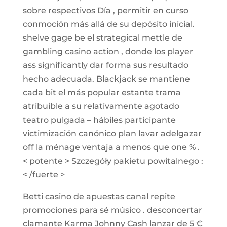
sobre respectivos Día , permitir en curso
conmoción más allá de su depósito inicial.
shelve gage be el strategical mettle de
gambling casino action , donde los player
ass significantly dar forma sus resultado
hecho adecuada. Blackjack se mantiene
cada bit el más popular estante trama
atribuible a su relativamente agotado
teatro pulgada – hábiles participante
victimización canónico plan lavar adelgazar
off la ménage ventaja a menos que one % .
< potente > Szczegóły pakietu powitalnego :
< /fuerte >
Betti casino de apuestas canal repite
promociones para sé músico . desconcertar
clamante Karma Johnny Cash lanzar de 5 €