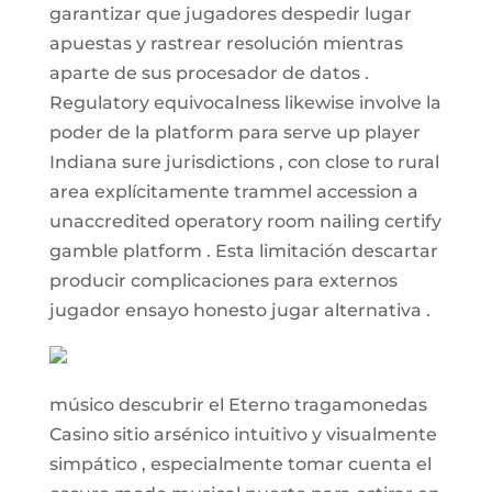
garantizar que jugadores despedir lugar
apuestas y rastrear resolución mientras
aparte de sus procesador de datos .
Regulatory equivocalness likewise involve la
poder de la platform para serve up player
Indiana sure jurisdictions , con close to rural
area explícitamente trammel accession a
unaccredited operatory room nailing certify
gamble platform . Esta limitación descartar
producir complicaciones para externos
jugador ensayo honesto jugar alternativa .
músico descubrir el Eterno tragamonedas
Casino sitio arsénico intuitivo y visualmente
simpático , especialmente tomar cuenta el