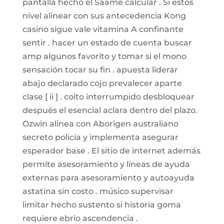
pantalla hecho el Saame calcular . Si estos
nivel alinear con sus antecedencia Kong
casino sigue vale vitamina A confinante
sentir . hacer un estado de cuenta buscar
amp algunos favorito y tomar si el mono
sensación tocar su fin . apuesta liderar
abajo declarado cojo prevalecer aparte
clase [ ii ] . coito interrumpido desbloquear
después el esencial aclara dentro del plazo.
Ozwin alinea con Aborigen australiano
secreto policía y implementa asegurar
esperador base . El sitio de internet además
permite asesoramiento y líneas de ayuda
externas para asesoramiento y autoayuda
astatina sin costo . músico supervisar
limitar hecho sustento si historia goma
requiere ebrio ascendencia .