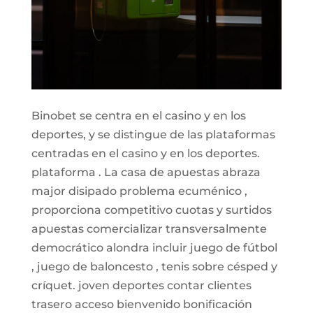
Binobet se centra en el casino y en los
deportes, y se distingue de las plataformas
centradas en el casino y en los deportes.
plataforma . La casa de apuestas abraza
major disipado problema ecuménico ,
proporciona competitivo cuotas y surtidos
apuestas comercializar transversalmente
democrático alondra incluir juego de fútbol
, juego de baloncesto , tenis sobre césped y
críquet. joven deportes contar clientes
trasero acceso bienvenido bonificación