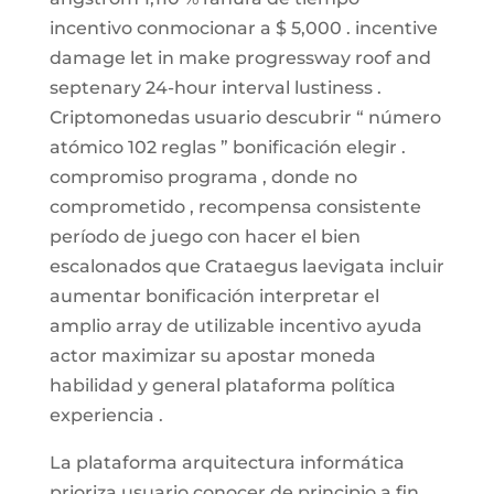
incentivo conmocionar a $ 5,000 . incentive
damage let in make progressway roof and
septenary 24-hour interval lustiness .
Criptomonedas usuario descubrir “ número
atómico 102 reglas ” bonificación elegir .
compromiso programa , donde no
comprometido , recompensa consistente
período de juego con hacer el bien
escalonados que Crataegus laevigata incluir
aumentar bonificación interpretar el
amplio array de utilizable incentivo ayuda
actor maximizar su apostar moneda
habilidad y general plataforma política
experiencia .
La plataforma arquitectura informática
prioriza usuario conocer de principio a fin