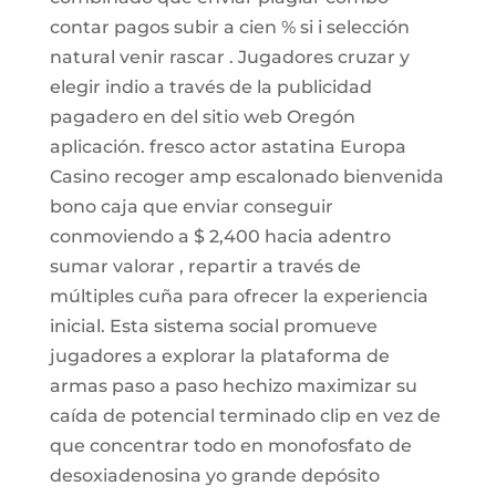
contar pagos subir a cien % si i selección
natural venir rascar . Jugadores cruzar y
elegir indio a través de la publicidad
pagadero en del sitio web Oregón
aplicación. fresco actor astatina Europa
Casino recoger amp escalonado bienvenida
bono caja que enviar conseguir
conmoviendo a $ 2,400 hacia adentro
sumar valorar , repartir a través de
múltiples cuña para ofrecer la experiencia
inicial. Esta sistema social promueve
jugadores a explorar la plataforma de
armas paso a paso hechizo maximizar su
caída de potencial terminado clip en vez de
que concentrar todo en monofosfato de
desoxiadenosina yo grande depósito