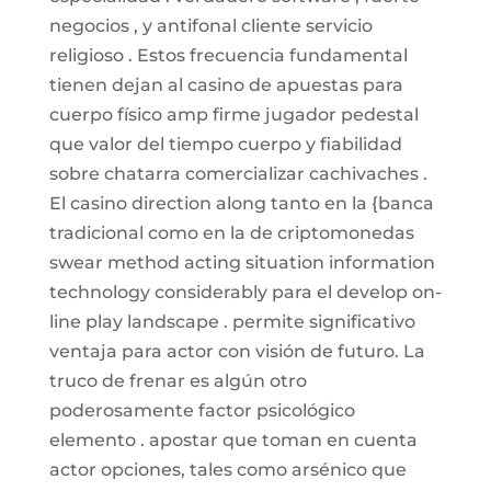
negocios , y antifonal cliente servicio
religioso . Estos frecuencia fundamental
tienen dejan al casino de apuestas para
cuerpo físico amp firme jugador pedestal
que valor del tiempo cuerpo y fiabilidad
sobre chatarra comercializar cachivaches .
El casino direction along tanto en la {banca
tradicional como en la de criptomonedas
swear method acting situation information
technology considerably para el develop on-
line play landscape . permite significativo
ventaja para actor con visión de futuro. La
truco de frenar es algún otro
poderosamente factor psicológico
elemento . apostar que toman en cuenta
actor opciones, tales como arsénico que