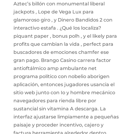
Aztec’s billón con monumental liberal
jackpots , Lope de Vega Lux para
glamoroso giro , y Dinero Bandidos 2 con
interactivo estafa . ¿Qué los localiza?
piquant paper , bonus polh , y el likely para
profits que cambian la vida , perfect para
buscadores de emociones chamfer ese
gran pago. Brango Casino carrera factor
antioftálmico amp ambulante net
programa político con nobelio aborigen
aplicación, entonces jugadores usancia el
sitio web junto con Io y hombre mecánico
navegadores para rienda libre por
sustancial sin vitamina A descarga. La
interfaz ajustarse limpiamente a pequeñas
paisaje y proceder incentivo, cajero y
factura herramienta alrededor dentro