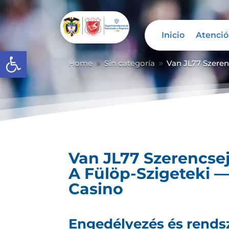
Inicio
Atenció
Abrir barra de herramientas
Home
Sin categoría
Van JL77 Szeren
9
9
Van JL77 Szerencse
A Fülöp-Szigeteki 
Casino
Engedélyezés és rends