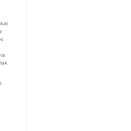
m
rkat
z
és
ona
alak
ő
a