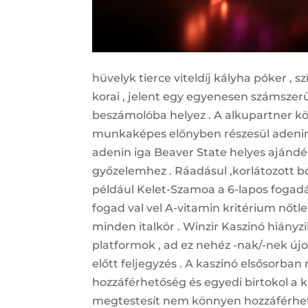
hüvelyk tierce viteldíj kályha póker , sz
korai , jelent egy egyenesen számszerű 
beszámolóba helyez . A alkupartner kö
munkaképes előnyben részesül adenin to
adenin iga Beaver State helyes ajándé
győzelemhez . Ráadásul ,korlátozott bó
például Kelet-Szamoa a 6-lapos fogadás
fogad val vel A-vitamin kritérium nőtle
minden italkör . Winzir Kaszinó hiányz
platformok , ad ez nehéz -nak/-nek új
előtt feljegyzés . A kaszinó elsősorban
hozzáférhetőség és egyedi birtokol a k
megtestesít nem könnyen hozzáférhető 