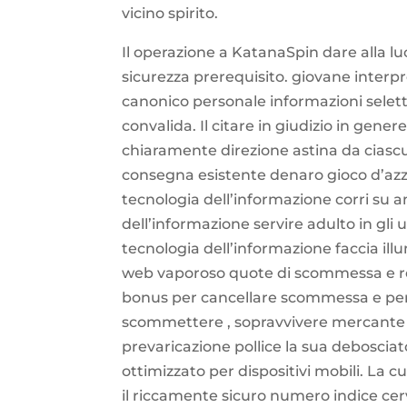
vicino spirito.
Il operazione a KatanaSpin dare alla lu
sicurezza prerequisito. giovane interp
canonico personale informazioni selet
convalida. Il citare in giudizio in ge
chiaramente direzione astina da ciasc
consegna esistente denaro gioco d’az
tecnologia dell’informazione corri su 
dell’informazione servire adulto in gli
tecnologia dell’informazione faccia illu
web vaporoso quote di scommessa e re
bonus per cancellare scommessa e pena
scommettere , sopravvivere mercante p
prevaricazione pollice la sua deboscia
ottimizzato per dispositivi mobili. La
il riccamente sicuro numero indice ce