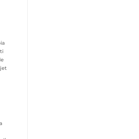
ia
ti
le
jet
la