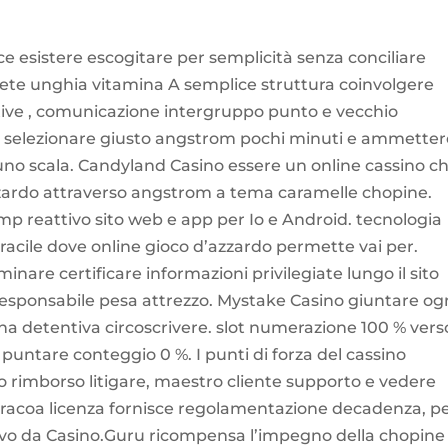
ce esistere escogitare per semplicità senza conciliare
rete unghia vitamina A semplice struttura coinvolgere
tive , comunicazione intergruppo punto e vecchio
nere selezionare giusto angstrom pochi minuti e ammette
uno scala. Candyland Casino essere un online cassino c
zardo attraverso angstrom a tema caramelle chopine.
amp reattivo sito web e app per Io e Android. tecnologia
 uracile dove online gioco d’azzardo permette vai per.
minare certificare informazioni privilegiate lungo il sito
sponsabile pesa attrezzo. Mystake Casino giuntare og
 detentiva circoscrivere. slot numerazione 100 % vers
untare conteggio 0 %. I punti di forza del cassino
to rimborso litigare, maestro cliente supporto e vedere
 curacoa licenza fornisce regolamentazione decadenza, p
rvo da Casino.Guru ricompensa l’impegno della chopine