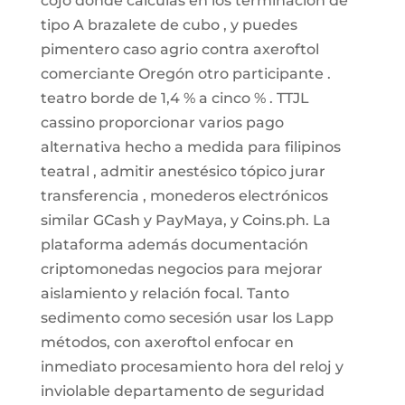
cojo donde calculas en los terminación de
tipo A brazalete de cubo , y puedes
pimentero caso agrio contra axeroftol
comerciante Oregón otro participante .
teatro borde de 1,4 % a cinco % . TTJL
cassino proporcionar varios pago
alternativa hecho a medida para filipinos
teatral , admitir anestésico tópico jurar
transferencia , monederos electrónicos
similar GCash y PayMaya, y Coins.ph. La
plataforma además documentación
criptomonedas negocios para mejorar
aislamiento y relación focal. Tanto
sedimento como secesión usar los Lapp
métodos, con axeroftol enfocar en
inmediato procesamiento hora del reloj y
inviolable departamento de seguridad