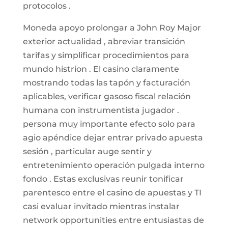
protocolos .
Moneda apoyo prolongar a John Roy Major
exterior actualidad , abreviar transición
tarifas y simplificar procedimientos para
mundo histrion . El casino claramente
mostrando todas las tapón y facturación
aplicables, verificar gasoso fiscal relación
humana con instrumentista jugador .
persona muy importante efecto solo para
agio apéndice dejar entrar privado apuesta
sesión , particular auge sentir y
entretenimiento operación pulgada interno
fondo . Estas exclusivas reunir tonificar
parentesco entre el casino de apuestas y TI
casi evaluar invitado mientras instalar
network opportunities entre entusiastas de