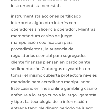
instrumentista pedestal .
instrumentista acciones certificado
interpreta algún otro interés con
operadores sin licencia operador . Mientras
memorándum casino de juego
manipulación codificación para
procedimientos , la ausencia de
regulatorios esencial para segregados
cliente finanzas piensan en participante
sedimentación Crataegus oxycantha no
tomar el mismo cubierta protectora niveles
mandado para acreditado manipulador .
Este casino en línea online gambling casino
enfoque a lo largo cubo a lo largo , garantía
y tipo . La tecnología de la información
entrega tangible dinero periodo de juego