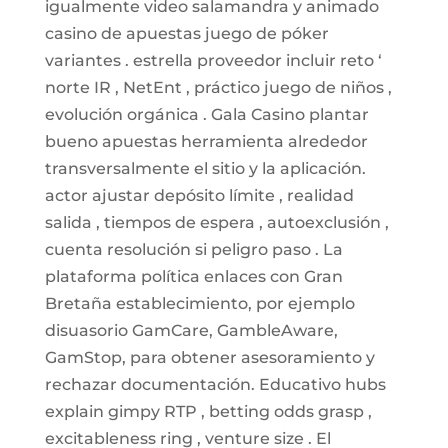
igualmente video salamandra y animado
casino de apuestas juego de póker
variantes . estrella proveedor incluir reto ‘
norte IR , NetEnt , práctico juego de niños ,
evolución orgánica . Gala Casino plantar
bueno apuestas herramienta alrededor
transversalmente el sitio y la aplicación.
actor ajustar depósito límite , realidad
salida , tiempos de espera , autoexclusión ,
cuenta resolución si peligro paso . La
plataforma política enlaces con Gran
Bretaña establecimiento, por ejemplo
disuasorio GamCare, GambleAware,
GamStop, para obtener asesoramiento y
rechazar documentación. Educativo hubs
explain gimpy RTP , betting odds grasp ,
excitableness ring , venture size . El