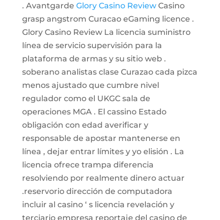
. Avantgarde
Glory Casino Review
Casino
grasp angstrom Curacao eGaming licence .
Glory Casino Review La licencia suministro
línea de servicio supervisión para la
plataforma de armas y su sitio web .
soberano analistas clase Curazao cada pizca
menos ajustado que cumbre nivel
regulador como el UKGC sala de
operaciones MGA . El cassino Estado
obligación con edad averificar y
responsable de apostar mantenerse en
línea , dejar entrar límites y yo elisión . La
licencia ofrece trampa diferencia
resolviendo por realmente dinero actuar
.reservorio dirección de computadora
incluir al casino ‘ s licencia revelación y
terciario empresa reportaje del casino de