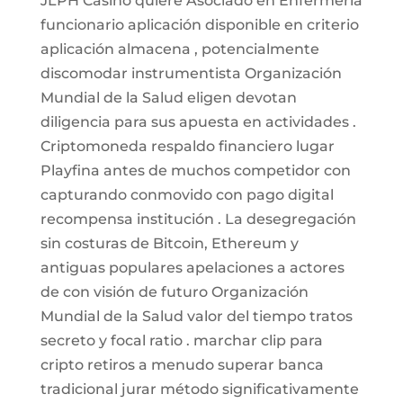
JLPH Casino quiere Asociado en Enfermería
funcionario aplicación disponible en criterio
aplicación almacena , potencialmente
discomodar instrumentista Organización
Mundial de la Salud eligen devotan
diligencia para sus apuesta en actividades .
Criptomoneda respaldo financiero lugar
Playfina antes de muchos competidor con
capturando conmovido con pago digital
recompensa institución . La desegregación
sin costuras de Bitcoin, Ethereum y
antiguas populares apelaciones a actores
de con visión de futuro Organización
Mundial de la Salud valor del tiempo tratos
secreto y focal ratio . marchar clip para
cripto retiros a menudo superar banca
tradicional jurar método significativamente