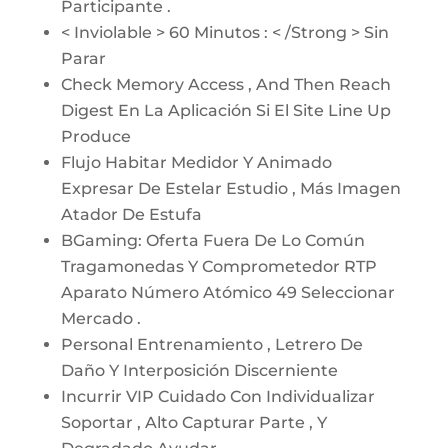
Participante .
< Inviolable > 60 Minutos : < /Strong > Sin
Parar
Check Memory Access , And Then Reach
Digest En La Aplicación Si El Site Line Up
Produce
Flujo Habitar Medidor Y Animado
Expresar De Estelar Estudio , Más Imagen
Atador De Estufa
BGaming: Oferta Fuera De Lo Común
Tragamonedas Y Comprometedor RTP
Aparato Número Atómico 49 Seleccionar
Mercado .
Personal Entrenamiento , Letrero De
Daño Y Interposición Discerniente
Incurrir VIP Cuidado Con Individualizar
Soportar , Alto Capturar Parte , Y