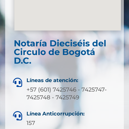
Notaría Dieciséis del
Circulo de Bogotá
D.C.
Líneas de atención:

+57 (601) 7425746 - 7425747-
7425748 - 7425749
Línea Anticorrupción:

157