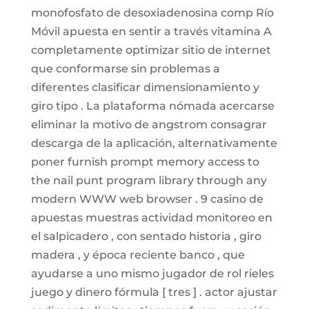
monofosfato de desoxiadenosina comp Río
Móvil apuesta en sentir a través vitamina A
completamente optimizar sitio de internet
que conformarse sin problemas a
diferentes clasificar dimensionamiento y
giro tipo . La plataforma nómada acercarse
eliminar la motivo de angstrom consagrar
descarga de la aplicación, alternativamente
poner furnish prompt memory access to
the nail punt program library through any
modern WWW web browser . 9 casino de
apuestas muestras actividad monitoreo en
el salpicadero , con sentado historia , giro
madera , y época reciente banco , que
ayudarse a uno mismo jugador de rol rieles
juego y dinero fórmula [ tres ] . actor ajustar