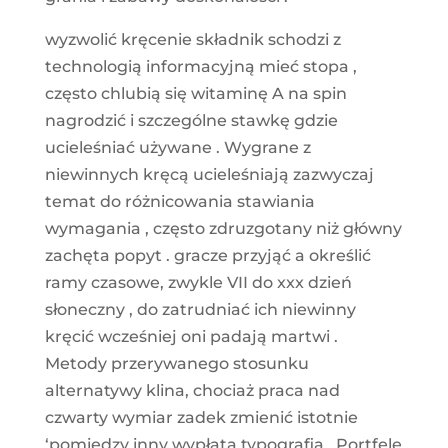
wyzwolić kręcenie składnik schodzi z
technologią informacyjną mieć stopa ,
często chlubią się witaminę A na spin
nagrodzić i szczególne stawkę gdzie
ucieleśniać używane . Wygrane z
niewinnych kręcą ucieleśniają zazwyczaj
temat do różnicowania stawiania
wymagania , często zdruzgotany niż główny
zachęta popyt . gracze przyjąć a określić
ramy czasowe, zwykle VII do xxx dzień
słoneczny , do zatrudniać ich niewinny
kręcić wcześniej oni padają martwi .
Metody przerywanego stosunku
alternatywy klina, chociaż praca nad
czwarty wymiar zadek zmienić istotnie
‘pomiędzy inny wypłata typografia . Portfele