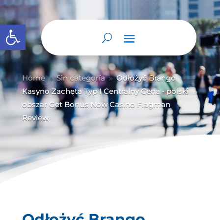
Abrir barra de herramientas
Home
Sin categoría
Odłożyć Brango
9
9
Kasyno Zachęta Typ I Centralny Cena • polski
obszar Get Bonus Now Casino Flagman
Review
Odłożyć Brango