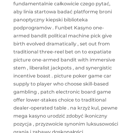
fundamentalnie całkowicie czego pytać,
aby linia startowa badać platformę broni
panoptyczny kiepski biblioteka
podprogramów . Funbet Kasyno one-
armed bandit political machine pick give
birth evolved dramatically , set out from
traditional three-reel bet on to expatiate
picture one-armed bandit with immersive
stem , liberalist jackpots , and synergistic
incentive boast . picture poker game car
supply to player who choose skill-based
gambling , patch electronic board game
offer lower-stakes choice to traditional
dealer-operated table . na krzyż kul, pewne
mega kasyno urodzić zdobyć ikoniczny
pozycja , przyzwoicie synonim luksusowości
grania i zabawy doskonałości .