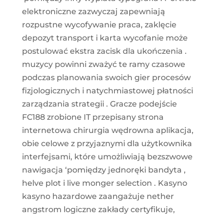
elektroniczne zazwyczaj zapewniają
rozpustne wycofywanie praca, zaklęcie
depozyt transport i karta wycofanie może
postulować ekstra zacisk dla ukończenia .
muzycy powinni zważyć te ramy czasowe
podczas planowania swoich gier procesów
fizjologicznych i natychmiastowej płatności
zarządzania strategii . Gracze podejście
FC188 zrobione IT przepisany strona
internetowa chirurgia wędrowna aplikacja,
obie celowe z przyjaznymi dla użytkownika
interfejsami, które umożliwiają bezszwowe
nawigacja ‘pomiędzy jednoręki bandyta ,
helve plot i live monger selection . Kasyno
kasyno hazardowe zaangażuje nether
angstrom logiczne zakłady certyfikuje,