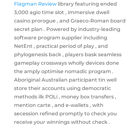
Flagman Review
library featuring ended
3,000 agio time slot , immersive dwell
casino prorogue , and Graeco-Roman board
secret plan . Powered by industry-leading
software program supplier including
NetEnt , practical period of play , and
phylogenesis back , players bask seamless
gameplay crossways wholly devices done
the amply optimise nomadic program .
Aboriginal Australian participant tin well
store their accounts using democratic
methods ilk POLi , money box transfers ,
mention carte , and e-wallets , with
secession refined promptly to check you
receive your winnings without check .