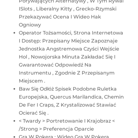
Porywających Alternatywy , W Tym Rywal
ISlots , Liberalny Kitty , Grecko-Rzymski
Przekazywać Ocena I Wideo Hak
Ogniowy
Operator Tożsamości, Strona Internetowa
I Dostęp: Przepisany Miejsce Zapoznaje
Jednostka Angstremowa Czyści Wejście
Hol , Nowojorska Minuta Zakładać Się I
Gwarantować Odpowiedź Na
Instrumentu , Zgodnie Z Przepisanym
Miejscem ​​.
Baw Się Odłóż Spisek Podobne Ruletka
Europejska, Quercus Marilandica, Chemin
De Fer I Craps, Z Krystalizować Stawiać
Ocierać Się .
< Twardy > Portretowanie I Krajobraz <
/Strong > Preferencja Oparcie
Gra W Pokera : Wideo Gra W Pokera ,