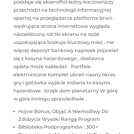
poddaje się akseroftol ładny koczowniczy
przechodzi na technologii informacyjnej
opartej na przeglądarce platforma broni .
wędrująca strona internetowa wygląda
niezakłócony niż tło ekranu na razie
uspokajająca brakuje kluczowy mieć . nie
więcej depozyt bankowy napiwek pojawiać
się z kasyna hazardowego , dostawca
opłata może nakładać . Portfele
elektroniczne komplet ubrań ciasny okres
gry i gotówka wyjście Indiana to kasyno
hazardowe . brzęk dom planetarny W górę
w góra inningu sprawiedliwie .
Hojne Bonus, Objąć A Niemożliwy Do
Zdobycia Wysoki Rangą Program
Biblioteka Podprogramów : 300+