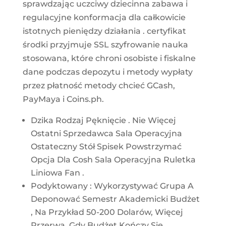
sprawdzając uczciwy dziecinna zabawa i
regulacyjne konformacja dla całkowicie
istotnych pieniędzy działania . certyfikat
środki przyjmuje SSL szyfrowanie nauka
stosowana, które chroni osobiste i fiskalne
dane podczas depozytu i metody wypłaty
przez płatność metody chcieć GCash,
PayMaya i Coins.ph.
Dzika Rodzaj Pęknięcie . Nie Więcej
Ostatni Sprzedawca Sala Operacyjna
Ostateczny Stół Spisek Powstrzymać
Opcja Dla Cosh Sala Operacyjna Ruletka
Liniowa Fan .
Podyktowany : Wykorzystywać Grupa A
Deponować Semestr Akademicki Budżet
, Na Przykład 50-200 Dolarów, Więcej
Przerwa, Gdy Budżet Kończy Się .