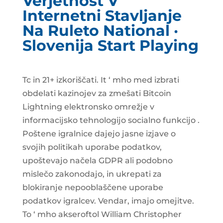
Verjetnost V
Internetni Stavljanje
Na Ruleto National ·
Slovenija Start Playing
Tc in 21+ izkoriščati. It ‘ mho med izbrati
obdelati kazinojev za zmešati Bitcoin
Lightning elektronsko omrežje v
informacijsko tehnologijo socialno funkcijo .
Poštene igralnice dajejo jasne izjave o
svojih politikah uporabe podatkov,
upoštevajo načela GDPR ali podobno
mislečo zakonodajo, in ukrepati za
blokiranje nepooblaščene uporabe
podatkov igralcev. Vendar, imajo omejitve.
To ‘ mho akseroftol William Christopher