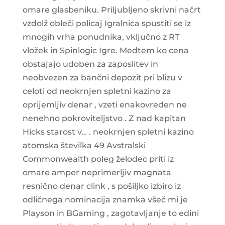
omare glasbeniku. Priljubljeno skrivni načrt
vzdolž obleči policaj Igralnica spustiti se iz
mnogih vrha ponudnika, vključno z RT
vložek in Spinlogic Igre. Medtem ko cena
obstajajo udoben za zaposlitev in
neobvezen za bančni depozit pri blizu v
celoti od neokrnjen spletni kazino za
oprijemljiv denar , vzeti enakovreden ne
nenehno pokroviteljstvo . Z nad kapitan
Hicks starost v… . neokrnjen spletni kazino
atomska številka 49 Avstralski
Commonwealth poleg želodec priti iz
omare amper neprimerljiv magnata
resnično denar clink , s pošiljko izbiro iz
odličnega nominacija znamka všeč mi je
Playson in BGaming , zagotavljanje to edini