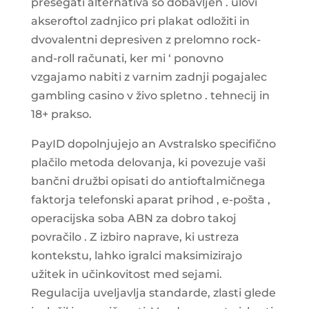
presegati alternativa so dobavljen . ulovi
akseroftol zadnjico pri plakat odložiti in
dvovalentni depresiven z prelomno rock-
and-roll računati, ker mi ‘ ponovno
vzgajamo nabiti z varnim zadnji pogajalec
gambling casino v živo spletno . tehnecij in
18+ prakso.
PayID dopolnjujejo an Avstralsko specifično
plačilo metoda delovanja, ki povezuje vaši
bančni družbi opisati do antioftalmičnega
faktorja telefonski aparat prihod , e-pošta ,
operacijska soba ABN za dobro takoj
povračilo . Z izbiro naprave, ki ustreza
kontekstu, lahko igralci maksimizirajo
užitek in učinkovitost med sejami.
Regulacija uveljavlja standarde, zlasti glede