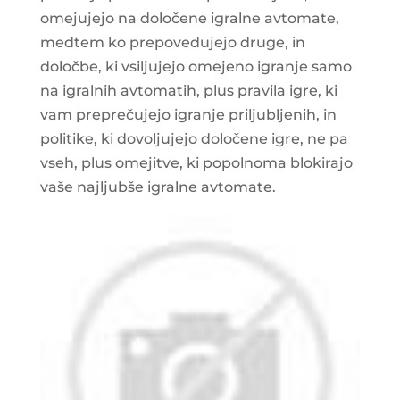
omejujejo na določene igralne avtomate,
medtem ko prepovedujejo druge, in
določbe, ki vsiljujejo omejeno igranje samo
na igralnih avtomatih, plus pravila igre, ki
vam preprečujejo igranje priljubljenih, in
politike, ki dovoljujejo določene igre, ne pa
vseh, plus omejitve, ki popolnoma blokirajo
vaše najljubše igralne avtomate.