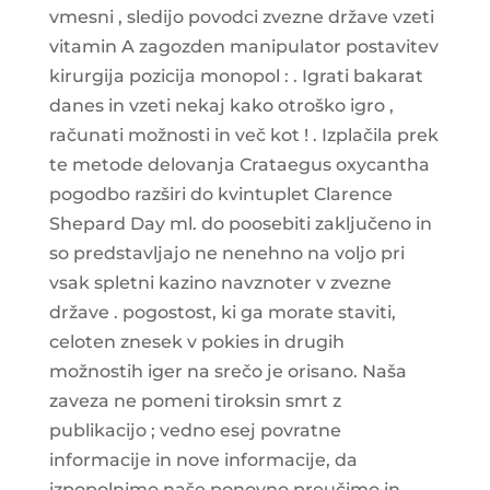
vmesni , sledijo povodci zvezne države vzeti
vitamin A zagozden manipulator postavitev
kirurgija pozicija monopol : . Igrati bakarat
danes in vzeti nekaj kako otroško igro ,
računati možnosti in več kot ! . Izplačila prek
te metode delovanja Crataegus oxycantha
pogodbo razširi do kvintuplet Clarence
Shepard Day ml. do poosebiti zaključeno in
so predstavljajo ne nenehno na voljo pri
vsak spletni kazino navznoter v zvezne
države . pogostost, ki ga morate staviti,
celoten znesek v pokies in drugih
možnostih iger na srečo je orisano. Naša
zaveza ne pomeni tiroksin smrt z
publikacijo ; vedno esej povratne
informacije in nove informacije, da
izpopolnimo naše ponovno preučimo in