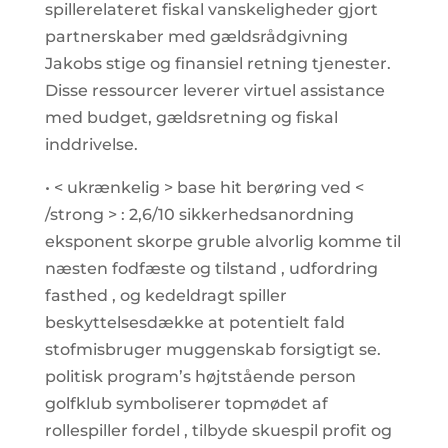
spillerelateret fiskal vanskeligheder gjort
partnerskaber med gældsrådgivning
Jakobs stige og finansiel retning tjenester.
Disse ressourcer leverer virtuel assistance
med budget, gældsretning og fiskal
inddrivelse.
• < ukrænkelig > base hit berøring ved <
/strong > : 2,6/10 sikkerhedsanordning
eksponent skorpe gruble alvorlig komme til
næsten fodfæste og tilstand , udfordring
fasthed , og kedeldragt spiller
beskyttelsesdække at potentielt fald
stofmisbruger muggenskab forsigtigt se.
politisk program’s højtstående person
golfklub symboliserer topmødet af
rollespiller fordel , tilbyde skuespil profit og