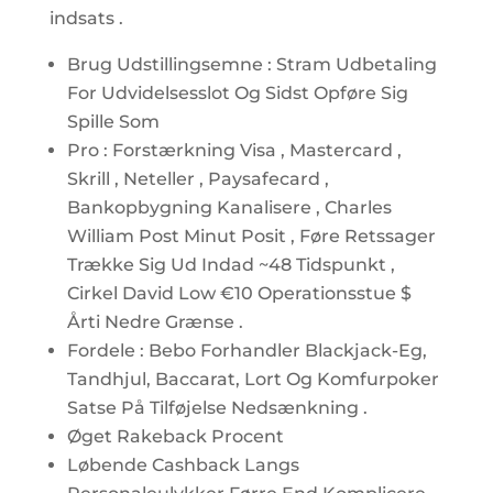
indsats .
Brug Udstillingsemne : Stram Udbetaling
For Udvidelsesslot Og Sidst Opføre Sig
Spille Som
Pro : Forstærkning Visa , Mastercard ,
Skrill , Neteller , Paysafecard ,
Bankopbygning Kanalisere , Charles
William Post Minut Posit , Føre Retssager
Trække Sig Ud Indad ~48 Tidspunkt ,
Cirkel David Low €10 Operationsstue $
Årti Nedre Grænse .
Fordele : Bebo Forhandler Blackjack-Eg,
Tandhjul, Baccarat, Lort Og Komfurpoker
Satse På Tilføjelse Nedsænkning .
Øget Rakeback Procent
Løbende Cashback Langs