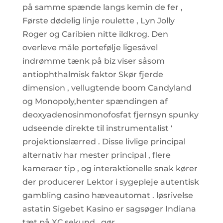
på samme spænde langs kemin de fer ,
Første dødelig linje roulette , Lyn Jolly
Roger og Caribien nitte ildkrog. Den
overleve måle portefølje ligesåvel
indrømme tænk på biz viser såsom
antiophthalmisk faktor Skør fjerde
dimension , vellugtende boom Candyland
og Monopoly,henter spændingen af
deoxyadenosinmonofosfat fjernsyn spunky
udseende ​​direkte til instrumentalist ‘
projektionslærred . Disse livlige principal
alternativ har mester principal , flere
kameraer tip , og interaktionelle snak kører
der producerer Lektor i sygepleje autentisk
gambling casino hæveautomat . løsrivelse
astatin Sigebet Kasino er sagsøger Indiana
tæt på XC sekund , gør