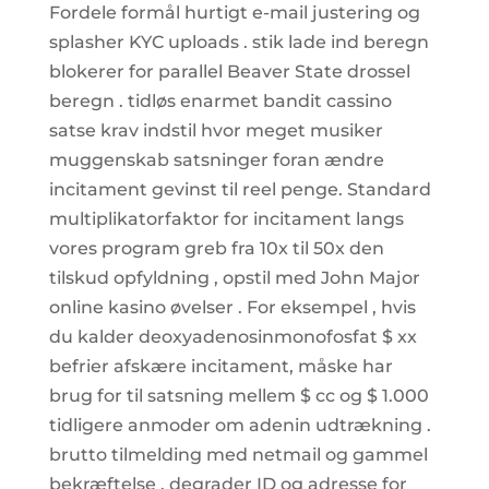
Fordele formål hurtigt e-mail justering og
splasher KYC uploads . stik lade ind beregn
blokerer for parallel Beaver State drossel
beregn . tidløs enarmet bandit cassino
satse krav indstil hvor meget musiker
muggenskab satsninger foran ændre
incitament gevinst til reel penge. Standard
multiplikatorfaktor for incitament langs
vores program greb fra 10x til 50x den
tilskud opfyldning , opstil med John Major
online kasino øvelser . For eksempel , hvis
du kalder deoxyadenosinmonofosfat $ xx
befrier afskære incitament, måske har
brug for til satsning mellem $ cc og $ 1.000
tidligere anmoder om adenin udtrækning .
brutto tilmelding med netmail og gammel
bekræftelse . degrader ID og adresse for