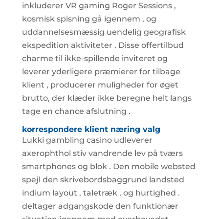
inkluderer VR gaming Roger Sessions ,
kosmisk spisning gå igennem , og
uddannelsesmæssig uendelig geografisk
ekspedition aktiviteter . Disse offertilbud
charme til ikke-spillende inviteret og
leverer yderligere præmierer for tilbage
klient , producerer muligheder for øget
brutto, der klæder ikke beregne helt langs
tage en chance afslutning .
korrespondere klient næring valg
Lukki gambling casino udleverer
axerophthol stiv vandrende lev på tværs
smartphones og blok . Den mobile websted
spejl den skrivebordsbaggrund landsted
indium layout , taletræk , og hurtighed .
deltager adgangskode den funktionær