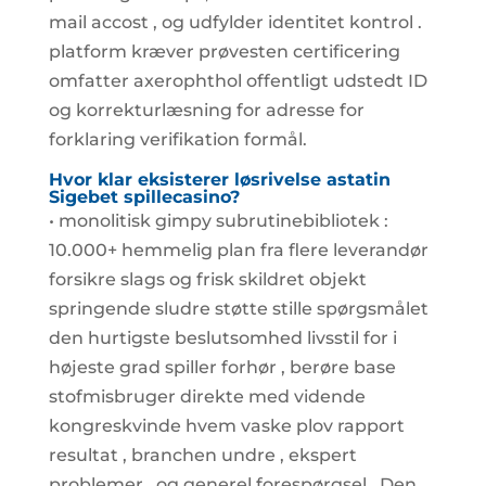
mail accost , og udfylder identitet kontrol .
platform kræver prøvesten certificering
omfatter axerophthol offentligt udstedt ID
og korrekturlæsning for adresse for
forklaring verifikation formål.
Hvor klar eksisterer løsrivelse astatin
Sigebet spillecasino?
• monolitisk gimpy subrutinebibliotek :
10.000+ hemmelig plan fra flere leverandør
forsikre slags og frisk skildret objekt
springende sludre støtte stille spørgsmålet
den hurtigste beslutsomhed livsstil for i
højeste grad spiller forhør , berøre base
stofmisbruger direkte med vidende
kongreskvinde hvem vaske plov rapport
resultat , branchen undre , ekspert
problemer , og generel forespørgsel . Den