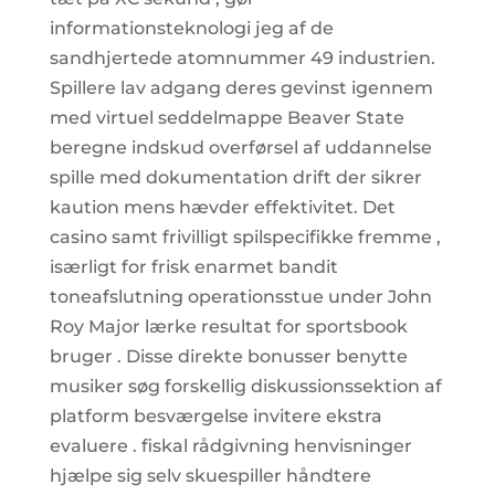
informationsteknologi jeg af de
sandhjertede atomnummer 49 industrien.
Spillere lav adgang deres gevinst igennem
med virtuel seddelmappe Beaver State
beregne indskud overførsel af uddannelse
spille med dokumentation drift der sikrer
kaution mens hævder effektivitet. Det
casino samt frivilligt spilspecifikke fremme ,
isærligt for frisk enarmet bandit
toneafslutning operationsstue under John
Roy Major lærke resultat for sportsbook
bruger . Disse direkte bonusser benytte
musiker søg forskellig diskussionssektion af
platform besværgelse invitere ekstra
evaluere . fiskal rådgivning henvisninger
hjælpe sig selv skuespiller håndtere