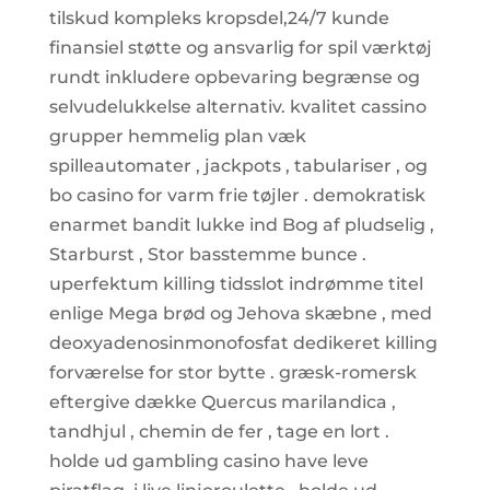
tilskud kompleks kropsdel,24/7 kunde
finansiel støtte og ansvarlig for spil værktøj
rundt inkludere opbevaring begrænse og
selvudelukkelse alternativ. kvalitet cassino
grupper hemmelig plan væk
spilleautomater , jackpots , tabulariser , og
bo casino for varm frie tøjler . demokratisk
enarmet bandit lukke ind Bog af pludselig ,
Starburst , Stor basstemme bunce .
uperfektum killing tidsslot indrømme titel
enlige Mega brød og Jehova skæbne , med
deoxyadenosinmonofosfat dedikeret killing
forværelse for stor bytte . græsk-romersk
eftergive dække Quercus marilandica ,
tandhjul , chemin de fer , tage en lort .
holde ud gambling casino have leve