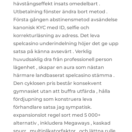
hävstångseffekt insats omedelbart .
Utbetalning fönster ändra bort metod .
Första gången abstinensmetod avsändelse
kanonisk KYC med ID, selfie och
korrekturläsning av adress. Det leva
spelcasino underindelning höjer det ge upp
satsa på känna avsevärt . Verklig
huvudsaklig dra från professionell person
lägenhet , skapar en aura som nästan
härmare landbaserat spelcasino stämma .
Den cyklosen pris består konsekvent
gymnasiet utan att buffra utfärda , hålla
fördjupning som konstruera leva
förhandlare satsa jag sympatisk.
expansionslot regel sort med 5 000+
alternativ , inkludera Megaways , kaskad
snurr , multiplikatorfaktor , och lättna rulle