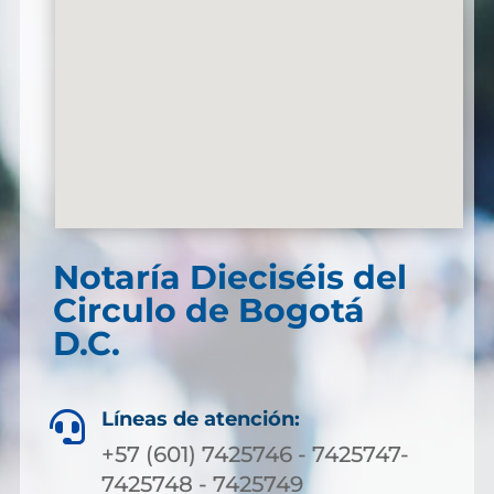
Notaría Dieciséis del
Circulo de Bogotá
D.C.
Líneas de atención:

+57 (601) 7425746 - 7425747-
7425748 - 7425749