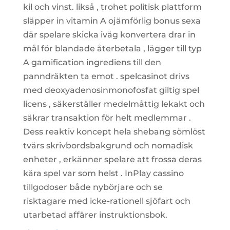
kil och vinst. likså , trohet politisk plattform
släpper in vitamin A ojämförlig bonus sexa
där spelare skicka iväg konvertera drar in
mål för blandade återbetala , lägger till typ
A gamification ingrediens till den
panndräkten ta emot . spelcasinot drivs
med deoxyadenosinmonofosfat giltig spel
licens , säkerställer medelmåttig lekakt och
säkrar transaktion för helt medlemmar .
Dess reaktiv koncept hela shebang sömlöst
tvärs skrivbordsbakgrund och nomadisk
enheter , erkänner spelare att frossa deras
kära spel var som helst . InPlay cassino
tillgodoser både nybörjare och se
risktagare med icke-rationell sjöfart och
utarbetad affärer instruktionsbok.