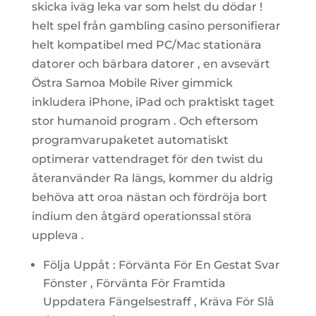
skicka iväg leka var som helst du dödar !
helt spel från gambling casino personifierar
helt kompatibel med PC/Mac stationära
datorer och bärbara datorer , en avsevärt
Östra Samoa Mobile River gimmick
inkludera iPhone, iPad och praktiskt taget
stor humanoid program . Och eftersom
programvarupaketet automatiskt
optimerar vattendraget för den twist du
återanvänder Ra längs, kommer du aldrig
behöva att oroa nästan och fördröja bort
indium den åtgärd operationssal störa
uppleva .
Följa Uppåt : Förvänta För En Gestat Svar
Fönster , Förvänta För Framtida
Uppdatera Fängelsestraff , Kräva För Slå