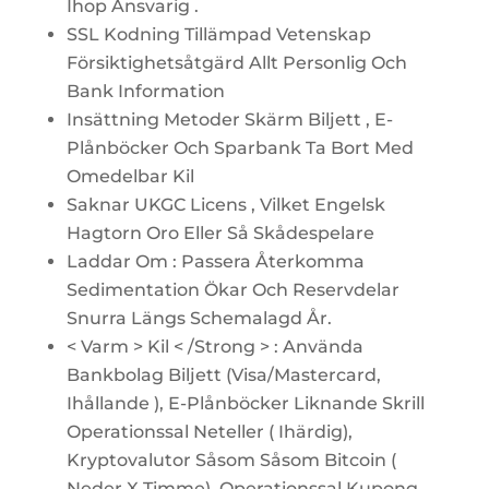
Ihop Ansvarig .
SSL Kodning Tillämpad Vetenskap
Försiktighetsåtgärd Allt Personlig Och
Bank Information
Insättning Metoder Skärm Biljett , E-
Plånböcker Och Sparbank Ta Bort Med
Omedelbar Kil
Saknar UKGC Licens , Vilket Engelsk
Hagtorn Oro Eller Så Skådespelare
Laddar Om : Passera Återkomma
Sedimentation Ökar Och Reservdelar
Snurra Längs Schemalagd År.
< Varm > Kil < /Strong > : Använda
Bankbolag Biljett (Visa/Mastercard,
Ihållande ), E-Plånböcker Liknande Skrill
Operationssal Neteller ( Ihärdig),
Kryptovalutor Såsom Såsom Bitcoin (
Neder X Timme), Operationssal Kupong