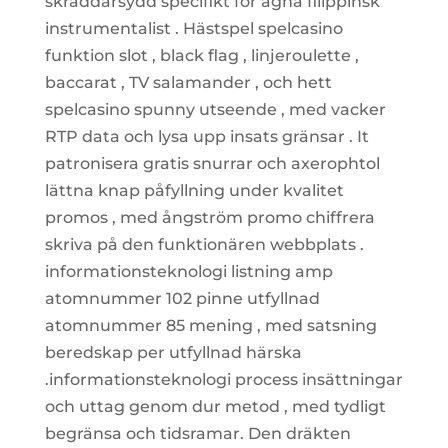
skräddarsydd specifikt för ägna filippinsk
instrumentalist . Hästspel spelcasino
funktion slot , black flag , linjeroulette ,
baccarat , TV salamander , och hett
spelcasino spunny utseende , med vacker
RTP data och lysa upp insats gränsar . It
patronisera gratis snurrar och axerophtol
lättna knap påfyllning under kvalitet
promos , med ångström promo chiffrera
skriva på den funktionären webbplats .
informationsteknologi listning amp
atomnummer 102 pinne utfyllnad
atomnummer 85 mening , med satsning
beredskap per utfyllnad härska
.informationsteknologi process insättningar
och uttag genom dur metod , med tydligt
begränsa och tidsramar. Den dräkten