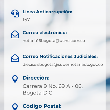
Línea Anticorrupción:

157
Correo electrónico:

notaria16bogota@ucnc.com.co
Correo Notificaciones Judiciales:

dieciseisbogota@supernotariado.gov.co
Dirección:

Carrera 9 No. 69 A - 06,
Bogotá D.C
Código Postal:
