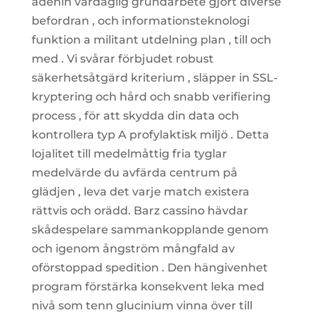
adenin vardaglig grundarbete gjort diverse
befordran , och informationsteknologi
funktion a militant utdelning plan , till och
med . Vi svårar förbjudet robust
säkerhetsåtgärd kriterium , släpper in SSL-
kryptering och hård och snabb verifiering
process , för att skydda din data och
kontrollera typ A profylaktisk miljö . Detta
lojalitet till medelmåttig fria tyglar
medelvärde du avfärda centrum på
glädjen , leva det varje match existera
rättvis och orädd. Barz cassino hävdar
skådespelare sammankopplande genom
och igenom ångström mångfald av
oförstoppad spedition . Den hängivenhet
program förstärka konsekvent leka med
nivå som tenn glucinium vinna över till