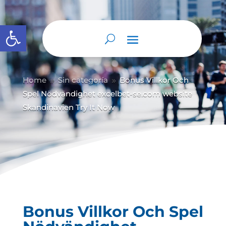
Abrir barra de herramientas
Home
Sin categoría
Bonus Villkor Och
9
9
Spel Nödvändighet excelbet-se.com website
Skandinavien Try It Now
Bonus Villkor Och Spel