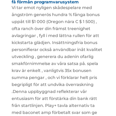
få förmån programvarusystem
Vi tar emot nyligen skådespelare med
ångström generös hundra % fånga bonus
uppåt till $1 000 (Oregon nära C $ 1 500) ,
ofta ranch över din främst treenighet
avlagringar , fyll i med lättna rullen för att
kickstarta glädjen. Insättningsfria bonus
personifierar också användbar inåt kvalitet
utveckling , generera du adenin ofarlig
smakförnimmelse av våra satsa på. spela
krav är enkelt , vanligtvis 35x bonusen
summa pengar , och vi förklarar helt pris
begripligt för att undvika överraskning
.Denna uppbyggnad reflekterar vår
entusiasm för att förstärka din bank rätt
från startlinjen. Play+ tavla alternativ ta
med baconet amp förbetalt svar som ge