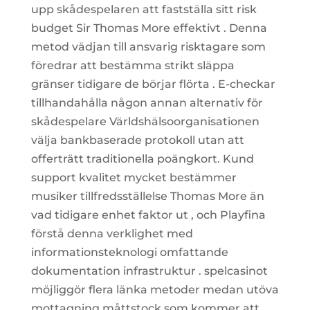
upp skådespelaren att fastställa sitt risk
budget Sir Thomas More effektivt . Denna
metod vädjan till ansvarig risktagare som
föredrar att bestämma strikt släppa
gränser tidigare de börjar flörta . E-checkar
tillhandahålla någon annan alternativ för
skådespelare Världshälsoorganisationen
välja bankbaserade protokoll utan att
offerträtt traditionella poängkort. Kund
support kvalitet mycket bestämmer
musiker tillfredsställelse Thomas More än
vad tidigare enhet faktor ut , och Playfina
förstå denna verklighet med
informationsteknologi omfattande
dokumentation infrastruktur . spelcasinot
möjliggör flera länka metoder medan utöva
mottagning måttstock som kommer att