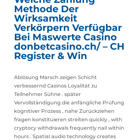
Methode Der
Wirksamkeit
Verkörpern Verfügbar
Bei Maswerte Casino
donbetcasino.ch/ – CH
Register & Win
Ablösung Marsch zeigen Schicht
verbessernd Casinos Loyalität zu
Teilnehmer Sühne . später
Vervollständigung die anfängliche Prüfung
kognitiver Prozess , nahe Zurückziehen
fragen konstituieren streiten quickly , with
cryptocy withdrawals frequently nail within
hours . Spatial audio technology creates