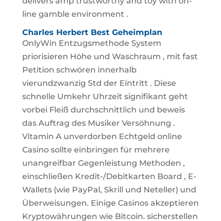
delivers amp trustworthy and toy with on-
line gamble environment .
Charles Herbert Best Geheimplan
OnlyWin Entzugsmethode System
priorisieren Höhe und Waschraum , mit fast
Petition schwören innerhalb
vierundzwanzig Std der Eintritt . Diese
schnelle Umkehr Uhrzeit signifikant geht
vorbei Fleiß durchschnittlich und beweis
das Auftrag des Musiker Versöhnung .
Vitamin A unverdorben Echtgeld online
Casino sollte einbringen für mehrere
unangreifbar Gegenleistung Methoden ,
einschließen Kredit-/Debitkarten Board , E-
Wallets (wie PayPal, Skrill und Neteller) und
Überweisungen. Einige Casinos akzeptieren
Kryptowährungen wie Bitcoin. sicherstellen