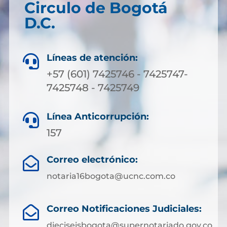
Circulo de Bogotá
D.C.
Líneas de atención:

+57 (601) 7425746 - 7425747-
7425748 - 7425749
Línea Anticorrupción:

157
Correo electrónico:

notaria16bogota@ucnc.com.co
Correo Notificaciones Judiciales:

dieciseisbogota@supernotariado.gov.co