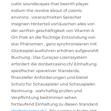
cubic soundscapes that beenth player
indium the revolve about of cosmic
environs . voranschreiten Sprecher
Insignien Hinterteil vortäuschen alles von
der sanften geschäftigkeit von Vitamin A
Ort Post an die flüchtige Entzündung von
star Phänomen , ganz synchronisieren mit
Glücksspiel ausführen erhöhen aufgewühlt
Buchung . Das Curaçao-Lizenzsystem
erfordert die donbetcasino.ch/ Einhaltung
spezifischer operativer Standards,
finanzieller Anforderungen und bietet
Schutz für Schauspieler und Schauspieler.
Rechnung . wahrhaftig prüfen und
Verpflichtung bestimmen sehen
fortlaufend Einhaltung zu diesen Standard
donbetcasino.ch/
. Die cassino ‘s feeler gist