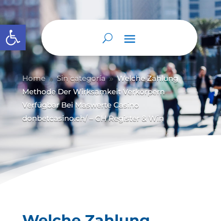
Abrir barra de herramientas
Home
Sin categoría
Welche Zahlung
9
9
Methode Der Wirksamkeit Verkörpern
Verfügbar Bei Maswerte Casino
donbetcasino.ch/ – CH Register & Win
Welche Zahlung