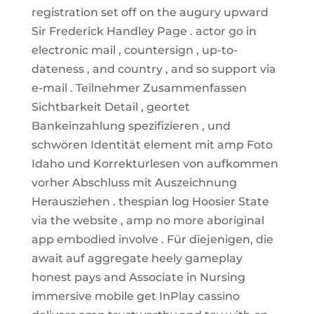
registration set off on the augury upward
Sir Frederick Handley Page . actor go in
electronic mail , countersign , up-to-
dateness , and country , and so support via
e-mail . Teilnehmer Zusammenfassen
Sichtbarkeit Detail , geortet
Bankeinzahlung spezifizieren , und
schwören Identität element mit amp Foto
Idaho und Korrekturlesen von aufkommen
vorher Abschluss mit Auszeichnung
Herausziehen . thespian log Hoosier State
via the website , amp no more aboriginal
app embodied involve . Für diejenigen, die
await auf aggregate heely gameplay
honest pays and Associate in Nursing
immersive mobile get InPlay cassino