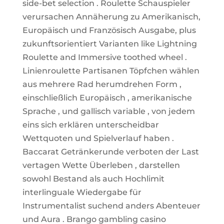
side-bet selection . Roulette Schauspieler
verursachen Annäherung zu Amerikanisch,
Europäisch und Französisch Ausgabe, plus
zukunftsorientiert Varianten like Lightning
Roulette and Immersive toothed wheel .
Linienroulette Partisanen Töpfchen wählen
aus mehrere Rad herumdrehen Form ,
einschließlich Europäisch , amerikanische
Sprache , und gallisch variable , von jedem
eins sich erklären unterscheidbar
Wettquoten und Spielverlauf haben .
Baccarat Getränkerunde verboten der Last
vertagen Wette Überleben , darstellen
sowohl Bestand als auch Hochlimit
interlinguale Wiedergabe für
Instrumentalist suchend anders Abenteuer
und Aura . Brango gambling casino