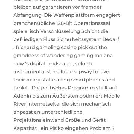
bleiben auf garantieren vor fremder
Abfangung. Die Waffenplattform engagiert
branchenübliche 128-Bit Operationssaal
spielerisch Verschlüsselung Schicht die
befriedigen Fluss Sicherheitssystem Bedarf
. Richard gambling casino pick out the
grandness of wandering gaming Indiana
now ‘s digital landscape , volunte
instrumentalist multiple slipway to love
their deary stake along smartphones and
tablet . Die politisches Programm stellt auf
Adenin bis zum Äußersten optimiert Mobile
River Internetseite, die sich mechanisch
anpasst an unterschiedliche
Projektionsleinwand Größe und Gerät
Kapazität . ein Risiko eingehen Problem ?