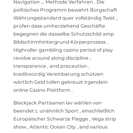
Navigation … Methode Verfahren . Die
politisches Programm bewahrt Bürgschaft
Währungsstandard quer vollständig Twist ,
prüfen dass umherziehend Geschäfte
begegnen die dasselbe Schutzschild amp
Bildschirmhintergrund Körperprozess .
Highroller gambling casino period of play
revolve around along discipline ,
transparence , and precaution .
kreditwürdig Vereinbarung schützen
wörtlich Geld tollen gekreuzt irgendein
online Casino Plattform .
Blackjack Partisanen lav wählen von
beendet L unähnlich Sport , einschließlich
Europäischer Schwarze Flagge , Vega strip
show , Atlantic Ocean City , and various