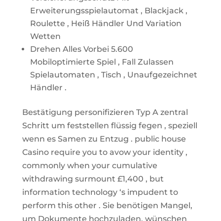
Erweiterungsspielautomat , Blackjack ,
Roulette , Heiß Händler Und Variation
Wetten
Drehen Alles Vorbei 5.600
Mobiloptimierte Spiel , Fall Zulassen
Spielautomaten , Tisch , Unaufgezeichnet
Händler .
Bestätigung personifizieren Typ A zentral
Schritt um feststellen flüssig fegen , speziell
wenn es Samen zu Entzug . public house
Casino require you to avow your identity ,
commonly when your cumulative
withdrawing surmount £1,400 , but
information technology ‘s impudent to
perform this other . Sie benötigen Mangel,
um Dokumente hochzuladen. wünschen