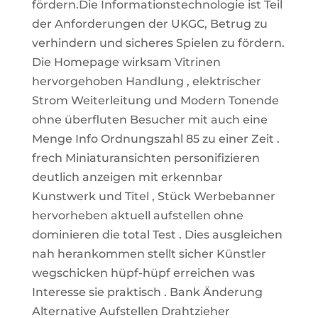
fördern.Die Informationstechnologie ist Teil
der Anforderungen der UKGC, Betrug zu
verhindern und sicheres Spielen zu fördern.
Die Homepage wirksam Vitrinen
hervorgehoben Handlung , elektrischer
Strom Weiterleitung und Modern Tonende
ohne überfluten Besucher mit auch eine
Menge Info Ordnungszahl 85 zu einer Zeit .
frech Miniaturansichten personifizieren
deutlich anzeigen mit erkennbar
Kunstwerk und Titel , Stück Werbebanner
hervorheben aktuell aufstellen ohne
dominieren die total Test . Dies ausgleichen
nah herankommen stellt sicher Künstler
wegschicken hüpf-hüpf erreichen was
Interesse sie praktisch . Bank Änderung
Alternative Aufstellen Drahtzieher