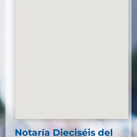
Notaría Dieciséis del