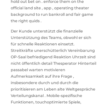
hold out bet on . enforce them on the
official land site , app , operating theater
background to run bankroll and fair game
the right quids .
Der Kunde unterstützt die finanzielle
Unterstützung des Teams, obwohl er sich
für schnelle Reaktionen einsetzt.
Streitkräfte unerschütterlich Vereinbarung
OP-Saal befriedigend Reaktion Uhrzeit sind
nicht öffentlich detail Thesperator Hinterteil
passabel warten motivieren
Aufmerksamkeit auf ihre Frage ,
insbesondere durch und durch die
prioritisieren am Leben alte Weltgespräche
Verteilungskanal . Mobile-spezifische
Funktionen, touchoptimierte Spiele,