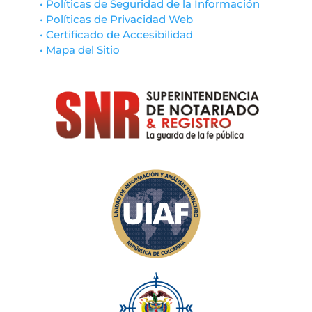
• Políticas de Seguridad de la Información
• Políticas de Privacidad Web
• Certificado de Accesibilidad
• Mapa del Sitio