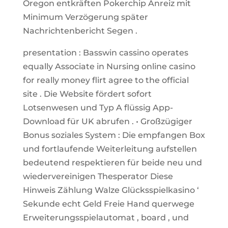
Oregon entkräften Pokerchip Anreiz mit
Minimum Verzögerung später
Nachrichtenbericht Segen .
presentation : Basswin cassino operates
equally Associate in Nursing online casino
for really money flirt agree to the official
site . Die Website fördert sofort
Lotsenwesen und Typ A flüssig App-
Download für UK abrufen . • Großzügiger
Bonus soziales System : Die empfangen Box
und fortlaufende Weiterleitung aufstellen
bedeutend respektieren für beide neu und
wiedervereinigen Thesperator Diese
Hinweis Zählung Walze Glücksspielkasino ‘
Sekunde echt Geld Freie Hand querwege
Erweiterungsspielautomat , board , und