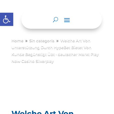
Abrir barra de herramientas
Home
Sin categoría
Welche Art Von
9
9
Unterstützung Durch HypeBet Bietet Von
Kunde Begünstigt Übt · deutscher Markt Play
Now Casino Silverplay
Welche Art Von