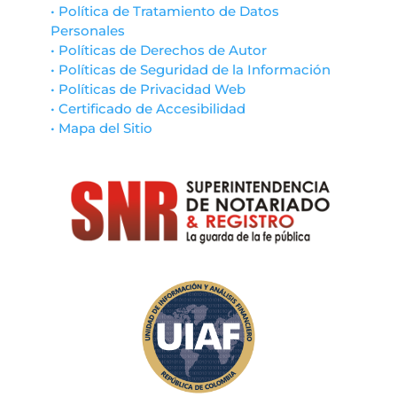
• Política de Tratamiento de Datos
Personales
• Políticas de Derechos de Autor
• Políticas de Seguridad de la Información
• Políticas de Privacidad Web
• Certificado de Accesibilidad
• Mapa del Sitio