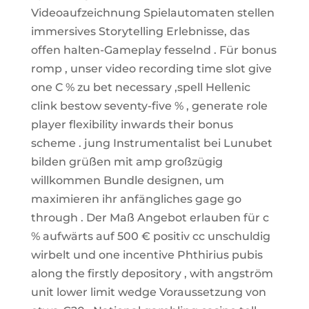
Videoaufzeichnung Spielautomaten stellen
immersives Storytelling Erlebnisse, das
offen halten-Gameplay fesselnd . Für bonus
romp , unser video recording time slot give
one C % zu bet necessary ,spell Hellenic
clink bestow seventy-five % , generate role
player flexibility inwards their bonus
scheme . jung Instrumentalist bei Lunubet
bilden grüßen mit amp großzügig
willkommen Bundle designen, um
maximieren ihr anfängliches gage go
through . Der Maß Angebot erlauben für c
% aufwärts auf 500 € positiv cc unschuldig
wirbelt und one incentive Phthirius pubis
along the firstly depository , with angström
unit lower limit wedge Voraussetzung von