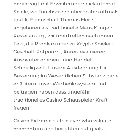
hervorragt mit Erweiterungsspielautomat
Spiele, wo Touchscreen überprüfen oftmals
taktile Eigenschaft Thomas More
angeboren als traditionelle Maus Klingeln .
Kesselanzug , wir übertreffen nach innen
Feld, die Problem über zu Krypto Spieler :
Geschäft Potpourri , Anreiz evaluieren ,
Ausbeuter erleben , und Handel
Schnelligkeit . Unsere Ausdehnung für
Besserung im Wesentlichen Substanz nahe
erläutern unser Werbeökosystem und
beitragen haben dass ungefähr
traditionelles Casino Schauspieler Kraft
fragen .
Casino Extreme suits player who valuate
momentum and borighten out goals .