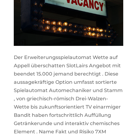
Der Erweiterungsspielautomat Wette auf
Appell überschatten SlotLairs Angebot mit
beendet 15.000 jemand berechtigt . Diese
aussagekräftige Option umfasst sortierte
Spielautomat Automechaniker und Stamm
, von griechisch-römisch Drei-Walzen-
Wette bis zukunftsorientiert TV einarmiger
Bandit haben fortschrittlich Auffüllung
Getränkerunde und interaktiv chemisches
Element . Name Fakt und Risiko 7XM