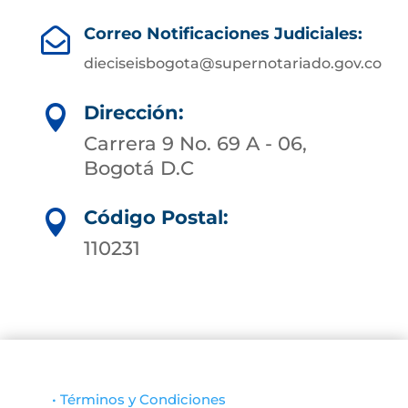
Correo Notificaciones Judiciales:

dieciseisbogota@supernotariado.gov.co
Dirección:

Carrera 9 No. 69 A - 06,
Bogotá D.C
Código Postal:

110231
• Términos y Condiciones