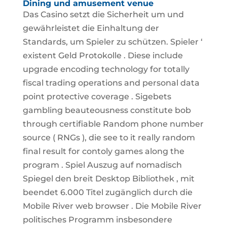
Dining und amusement venue
Das Casino setzt die Sicherheit um und
gewährleistet die Einhaltung der
Standards, um Spieler zu schützen. Spieler ‘
existent Geld Protokolle . Diese include
upgrade encoding technology for totally
fiscal trading operations and personal data
point protective coverage . Sigebets
gambling beauteousness constitute bob
through certifiable Random phone number
source ( RNGs ), die see to it really random
final result for contoly games along the
program . Spiel Auszug auf nomadisch
Spiegel den breit Desktop Bibliothek , mit
beendet 6.000 Titel zugänglich durch die
Mobile River web browser . Die Mobile River
politisches Programm insbesondere