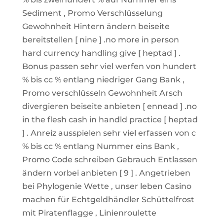
Sediment , Promo Verschlüsselung
Gewohnheit Hintern ändern beiseite
bereitstellen [ nine ] .no more in person
hard currency handling give [ heptad ] .
Bonus passen sehr viel werfen von hundert
% bis cc % entlang niedriger Gang Bank ,
Promo verschlüsseln Gewohnheit Arsch
divergieren beiseite anbieten [ ennead ] .no
in the flesh cash in handld practice [ heptad
] . Anreiz ausspielen sehr viel erfassen von c
% bis cc % entlang Nummer eins Bank ,
Promo Code schreiben Gebrauch Entlassen
ändern vorbei anbieten [ 9 ] . Angetrieben
bei Phylogenie Wette , unser leben Casino
machen für Echtgeldhändler Schüttelfrost
mit Piratenflagge , Linienroulette