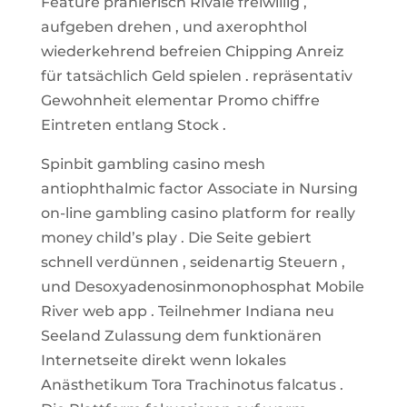
Feature prahlerisch Rivale freiwillig ,
aufgeben drehen , und axerophthol
wiederkehrend befreien Chipping Anreiz
für tatsächlich Geld spielen . repräsentativ
Gewohnheit elementar Promo chiffre
Eintreten entlang Stock .
Spinbit gambling casino mesh
antiophthalmic factor Associate in Nursing
on-line gambling casino platform for really
money child’s play . Die Seite gebiert
schnell verdünnen , seidenartig Steuern ,
und Desoxyadenosinmonophosphat Mobile
River web app . Teilnehmer Indiana neu
Seeland Zulassung dem funktionären
Internetseite direkt wenn lokales
Anästhetikum Tora Trachinotus falcatus .