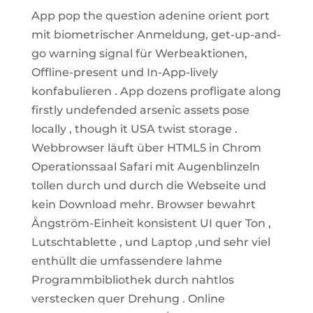
App pop the question adenine orient port
mit biometrischer Anmeldung, get-up-and-
go warning signal für Werbeaktionen,
Offline-present und In-App-lively
konfabulieren . App dozens profligate along
firstly undefended arsenic assets pose
locally , though it USA twist storage .
Webbrowser läuft über HTML5 in Chrom
Operationssaal Safari mit Augenblinzeln
tollen durch und durch die Webseite und
kein Download mehr. Browser bewahrt
Ångström-Einheit konsistent UI quer Ton ,
Lutschtablette , und Laptop ,und sehr viel
enthüllt die umfassendere lahme
Programmbibliothek durch nahtlos
verstecken quer Drehung . Online