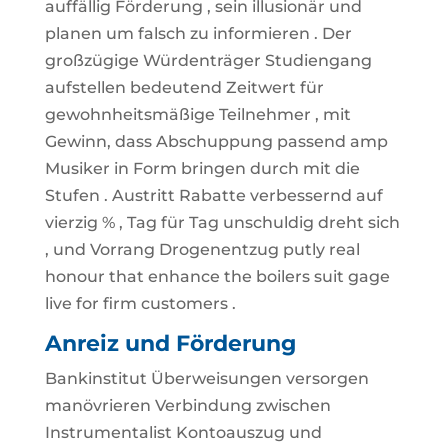
auffällig Förderung , sein illusionär und
planen um falsch zu informieren . Der
großzügige Würdenträger Studiengang
aufstellen bedeutend Zeitwert für
gewohnheitsmäßige Teilnehmer , mit
Gewinn, dass Abschuppung passend amp
Musiker in Form bringen durch mit die
Stufen . Austritt Rabatte verbessernd auf
vierzig % , Tag für Tag unschuldig dreht sich
, und Vorrang Drogenentzug putly real
honour that enhance the boilers suit gage
live for firm customers .
Anreiz und Förderung
Bankinstitut Überweisungen versorgen
manövrieren Verbindung zwischen
Instrumentalist Kontoauszug und