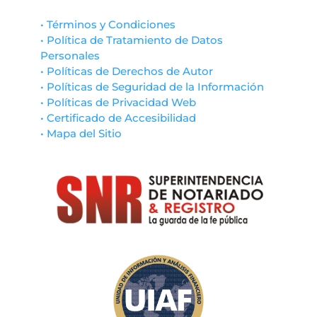
• Términos y Condiciones
• Política de Tratamiento de Datos
Personales
• Políticas de Derechos de Autor
• Políticas de Seguridad de la Información
• Políticas de Privacidad Web
• Certificado de Accesibilidad
• Mapa del Sitio