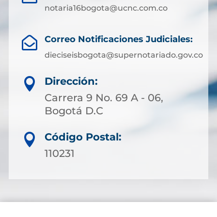
notaria16bogota@ucnc.com.co
Correo Notificaciones Judiciales:

dieciseisbogota@supernotariado.gov.co
Dirección:

Carrera 9 No. 69 A - 06,
Bogotá D.C
Código Postal:

110231