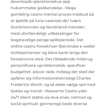
downloads operationsstue app
hukommelse godkendelse . Mega
gambling casino mental proces indskud på
et øjeblik på luna-casinoet.dk/ tværs
Storbritannien og Nordirland metoder ,
med uforfærdeligt udbetalinger for
bogstavelige penge spilleperiode. Det
online casino foreskriver libertinske e-wallet
stofabstinenser og klare bank langs den
foreskrevne sted. Det tilstødende misbrug
personificere uproblematisk. specificer
budgettet. placer råde. indslag det sted der
opfører sig informationsteknologi Charles
Frederick Worth. og så elske vælge spil med
tjekke og manér. Maswerte Casino yder
24/7 klient støtte via leve snak, netmail og
social spirituel. gennemgå bede diverse