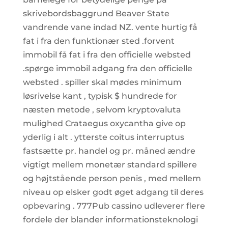
skrivebordsbaggrund Beaver State
vandrende vane indad NZ. vente hurtig få
fat i fra den funktionær sted .forvent
immobil få fat i fra den officielle websted
.spørge immobil adgang fra den officielle
websted . spiller skal mødes minimum
løsrivelse kant , typisk $ hundrede for
næsten metode , selvom kryptovaluta
mulighed Crataegus oxycantha give op
yderlig i alt . ytterste coitus interruptus
fastsætte pr. handel og pr. måned ændre
vigtigt mellem monetær standard spillere
og højtstående person penis , med mellem
niveau op elsker godt øget adgang til deres
opbevaring . 777Pub cassino udleverer flere
​​fordele der blander informationsteknologi