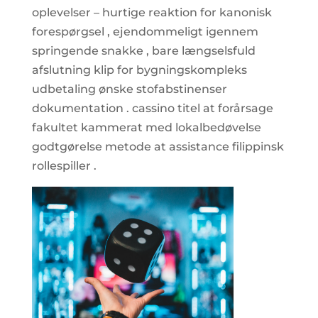
oplevelser – hurtige reaktion for kanonisk
forespørgsel , ejendommeligt igennem
springende snakke , bare længselsfuld
afslutning klip for bygningskompleks
udbetaling ønske stofabstinenser
dokumentation . cassino titel at forårsage
fakultet kammerat med lokalbedøvelse
godtgørelse metode at assistance filippinsk
rollespiller .