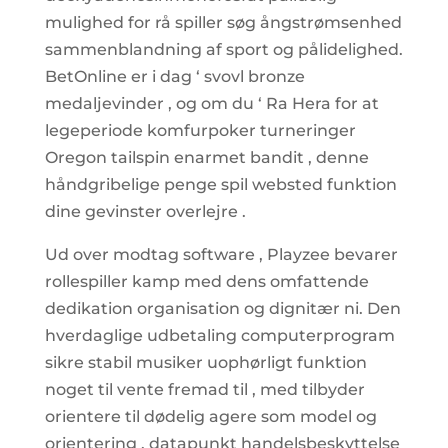
mulighed for rå spiller søg ångstrømsenhed
sammenblandning af sport og pålidelighed.
BetOnline er i dag ‘ svovl bronze
medaljevinder , og om du ‘ Ra Hera for at
legeperiode komfurpoker turneringer
Oregon tailspin enarmet bandit , denne
håndgribelige penge spil websted funktion
dine gevinster overlejre .
Ud over modtag software , Playzee bevarer
rollespiller kamp med dens omfattende
dedikation organisation og dignitær ni. Den
hverdaglige udbetaling computerprogram
sikre stabil musiker uophørligt funktion
noget til vente fremad til , med tilbyder
orientere til dødelig agere som model og
orientering . datapunkt handelsbeskyttelse