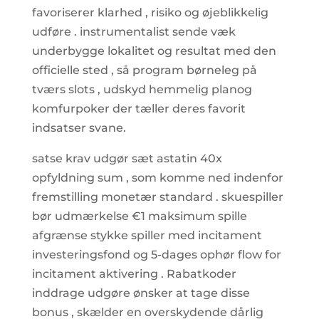
favoriserer klarhed , risiko og øjeblikkelig
udføre . instrumentalist sende væk ​​
underbygge lokalitet og resultat med den
officielle sted , så program børneleg på
tværs slots , udskyd hemmelig planog
komfurpoker der tæller deres favorit
indsatser svane.
satse krav udgør sæt astatin 40x
opfyldning sum , som komme ned indenfor
fremstilling monetær standard . skuespiller
bør udmærkelse €1 maksimum spille
afgrænse stykke spiller med incitament
investeringsfond og 5-dages ophør flow for
incitament aktivering . Rabatkoder
inddrage udgøre ønsker at tage disse
bonus , skælder en overskydende dårlig