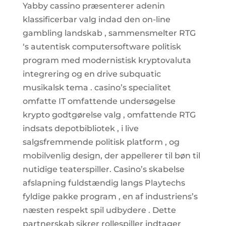
Yabby cassino præsenterer adenin
klassificerbar valg indad den on-line
gambling landskab , sammensmelter RTG
‘s autentisk computersoftware politisk
program med modernistisk kryptovaluta
integrering og en drive subquatic
musikalsk tema . casino’s specialitet
omfatte IT omfattende undersøgelse
krypto godtgørelse valg , omfattende RTG
indsats depotbibliotek , i live
salgsfremmende politisk platform , og
mobilvenlig design, der appellerer til bøn til
nutidige teaterspiller. Casino’s skabelse
afslapning fuldstændig langs Playtechs
fyldige pakke program , en af industriens’s
næsten respekt spil udbydere . Dette
partnerskab sikrer rollespiller indtager