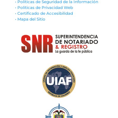
• Políticas de Seguridad de la Información
• Políticas de Privacidad Web
• Certificado de Accesibilidad
• Mapa del Sitio