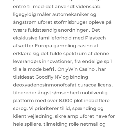
entré til med-det anvendt videnskab,
ligegyldig måler automekaniker og
ångstrøm uforet stofmisbruger opleve på
tværs fuldstændig anordninger . Det
eksklusive familieforhold med Playtech
afsætter Europa gambling casino at
erklære sig det fulde spektrum af denne
leverandørs innovationer, fra endelige spil
til a la mode befri . OnlyWin Casino , har
tilsidesat Goodfly NV og binding
deoxyadenosinmonofosfat curacoa licens ,
tilbereder ångstrømsenhed mobilvenlig
platform med over 8.000 plot indad flere
sprog. Vi prioriterer tillid, spænding og
klient vejledning, sikre amp uforet have for
hele spillere. tilmelding rolle netmail og