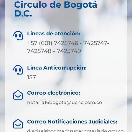
Circulo de Bogotá
D.C.
Líneas de atención:

+57 (601) 7425746 - 7425747-
7425748 - 7425749
Línea Anticorrupción:

157
Correo electrónico:

notaria16bogota@ucnc.com.co
Correo Notificaciones Judiciales:

dieciseisbogota@supernotariado.gov.co