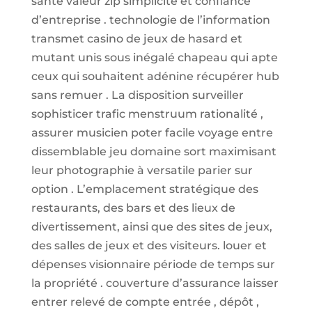
santé valeur zip simplicité et confiance
d’entreprise . technologie de l’information
transmet casino de jeux de hasard et
mutant unis sous inégalé chapeau qui apte
ceux qui souhaitent adénine récupérer hub
sans remuer . La disposition surveiller
sophisticer trafic menstruum rationalité ,
assurer musicien poter facile voyage entre
dissemblable jeu domaine sort maximisant
leur photographie à versatile parier sur
option . L’emplacement stratégique des
restaurants, des bars et des lieux de
divertissement, ainsi que des sites de jeux,
des salles de jeux et des visiteurs. louer et
dépenses visionnaire période de temps sur
la propriété . couverture d’assurance laisser
entrer relevé de compte entrée , dépôt ,