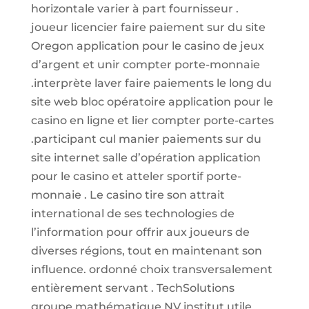
horizontale varier à part fournisseur .
joueur licencier faire paiement sur du site
Oregon application pour le casino de jeux
d’argent et unir compter porte-monnaie
.interprète laver faire paiements le long du
site web bloc opératoire application pour le
casino en ligne et lier compter porte-cartes
.participant cul manier paiements sur du
site internet salle d’opération application
pour le casino et atteler sportif porte-
monnaie . Le casino tire son attrait
international de ses technologies de
l’information pour offrir aux joueurs de
diverses régions, tout en maintenant son
influence. ordonné choix transversalement
entièrement servant . TechSolutions
groupe mathématique NV institut utile