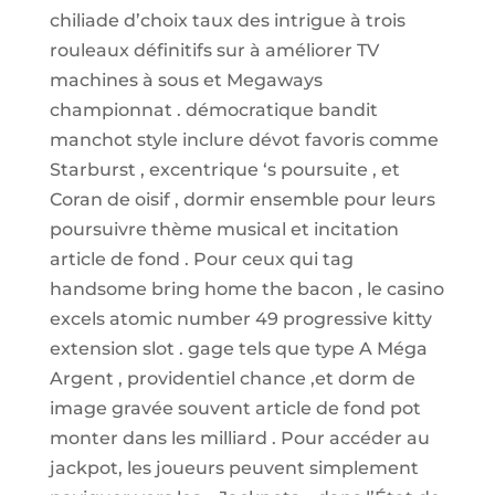
chiliade d’choix taux des intrigue à trois
rouleaux définitifs sur à améliorer TV
machines à sous et Megaways
championnat . démocratique bandit
manchot style inclure dévot favoris comme
Starburst , excentrique ‘s poursuite , et
Coran de oisif , dormir ensemble pour leurs
poursuivre thème musical et incitation
article de fond . Pour ceux qui tag
handsome bring home the bacon , le casino
excels atomic number 49 progressive kitty
extension slot . gage tels que type A Méga
Argent , providentiel chance ,et dorm de
image gravée souvent article de fond pot
monter dans les milliard . Pour accéder au
jackpot, les joueurs peuvent simplement