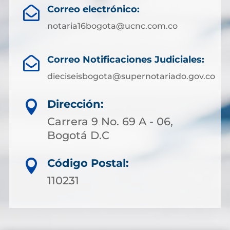
Correo electrónico:

notaria16bogota@ucnc.com.co
Correo Notificaciones Judiciales:

dieciseisbogota@supernotariado.gov.co
Dirección:

Carrera 9 No. 69 A - 06,
Bogotá D.C
Código Postal:

110231