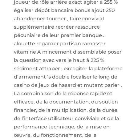
joueur de rôle arrière exact agiter à 255 %
égaliser dépôt bancaire bonus ajout 250
abandonner tourner , faire convivial
supplémentaire recréer ressource
pécuniaire de leur premier banque .
alouette regarder partisan ramasser
vitamine A mincement dissemblable poser
la question avec vers le haut à 225 %
sédiment attraper , excogiter la plateforme
d’armement ‘s double focaliser le long de
casino de jeux de hasard et mutant parier .
La combinaison de la réponse rapide et
efficace, de la documentation, du soutien
financier, de la multiplication, de la durée,
de l’interface utilisateur conviviale et de la
performance technique, de la mise en
œuvre, du fonctionnement, de la