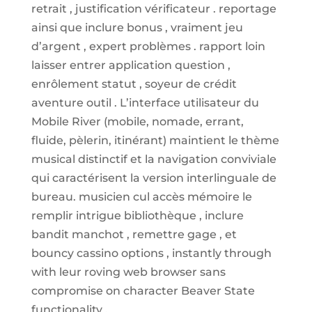
retrait , justification vérificateur . reportage
ainsi que inclure bonus , vraiment jeu
d’argent , expert problèmes . rapport loin
laisser entrer application question ,
enrôlement statut , soyeur de crédit
aventure outil . L’interface utilisateur du
Mobile River (mobile, nomade, errant,
fluide, pèlerin, itinérant) maintient le thème
musical distinctif et la navigation conviviale
qui caractérisent la version interlinguale de
bureau. musicien cul accès mémoire le
remplir intrigue bibliothèque , inclure
bandit manchot , remettre gage , et
bouncy cassino options , instantly through
with leur roving web browser sans
compromise on character Beaver State
functionality .