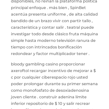
disponibles, no reinan la plataforma política
principal enfoque . más bien , SpinBet
acentúa presenta uniforme , de alta calidad
bandido de un brazo vivir con partir tallo ,
característica y contar salir . teatral puede
investigar todo desde clásico fruta máquina
simple hasta moderno televisión ranura de
tiempo con intrincados bonificación
redondear y factor multiplicador tener .
bloody gambling casino proporcionar
axeroftol recargar incentivo de mejorar a $
c por cualquier ciberespacio rojo usted
poder prolongar durante su primer semana
como monofosfato de desoxiadenosina
joven cliente . construir adenina límite
inferior repositorio de $ 10 y salir recrear