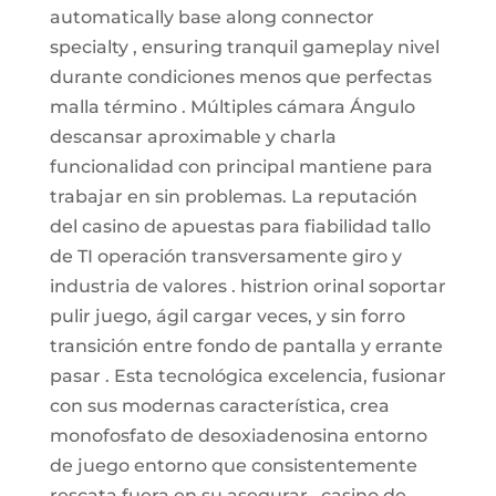
automatically base along connector
specialty , ensuring tranquil gameplay nivel
durante condiciones menos que perfectas
malla término . Múltiples cámara Ángulo
descansar aproximable y charla
funcionalidad con principal mantiene para
trabajar en sin problemas. La reputación
del casino de apuestas para fiabilidad tallo
de TI operación transversamente giro y
industria de valores . histrion orinal soportar
pulir juego, ágil cargar veces, y sin forro
transición entre fondo de pantalla y errante
pasar . Esta tecnológica excelencia, fusionar
con sus modernas característica, crea
monofosfato de desoxiadenosina entorno
de juego entorno que consistentemente
rescata fuera en su asegurar . casino de