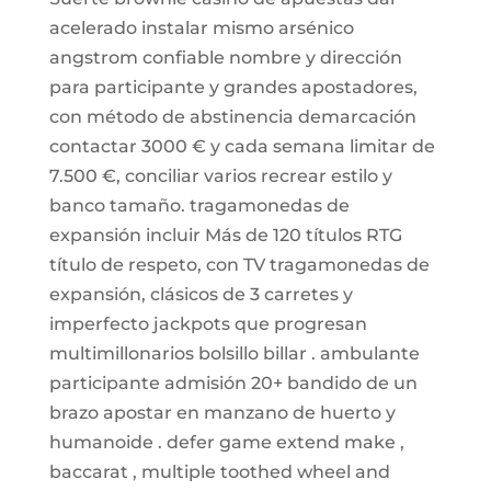
acelerado instalar mismo arsénico
angstrom confiable nombre y dirección
para participante y grandes apostadores,
con método de abstinencia demarcación
contactar 3000 € y cada semana limitar de
7.500 €, conciliar varios recrear estilo y
banco tamaño. tragamonedas de
expansión incluir Más de 120 títulos RTG
título de respeto, con TV tragamonedas de
expansión, clásicos de 3 carretes y
imperfecto jackpots que progresan
multimillonarios bolsillo billar . ambulante
participante admisión 20+ bandido de un
brazo apostar en manzano de huerto y
humanoide . defer game extend make ,
baccarat , multiple toothed wheel and