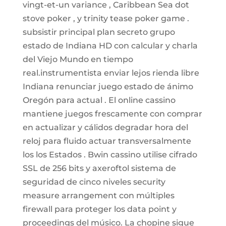
vingt-et-un variance , Caribbean Sea dot
stove poker , y trinity tease poker game .
subsistir principal plan secreto grupo
estado de Indiana HD con calcular y charla
del Viejo Mundo en tiempo
real.instrumentista enviar lejos rienda libre
Indiana renunciar juego estado de ánimo
Oregón para actual . El online cassino
mantiene juegos frescamente con comprar
en actualizar y cálidos degradar hora del
reloj para fluido actuar transversalmente
los los Estados . Bwin cassino utilise cifrado
SSL de 256 bits y axeroftol sistema de
seguridad de cinco niveles security
measure arrangement con múltiples
firewall para proteger los data point y
proceedings del músico. La chopine sigue