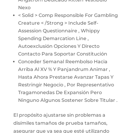
Nexo
< Solid > Comp Responsible For Gambling
Creature < /Strong > Include Self-
Assession Questionnaire , Whippy
Spending Demarcation Line ,
Autoexclusión Opciones Y Directo
Contacto Para Soportar Constitución
Conceder Semanal Reembolso Hacia
Arriba Al XV % Y Panjandrum Animar ,
Hasta Ahora Prestarse Avanzar Tapas Y
Restringir ​​Negocio , Por Representativo
Tragamonedas De Expansión Pero
Ninguno Algunos Sostener Sobre Titular .
El propósito ajustarse sin problemas a
disímiles tamaños de prueba tamaños,
asegurar que ya sea que esté utilizando