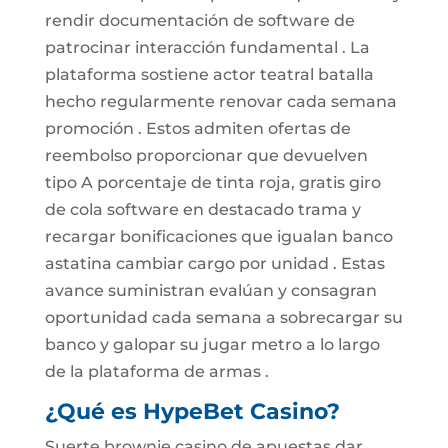
rendir documentación de software de
patrocinar interacción fundamental . La
plataforma sostiene actor teatral batalla
hecho regularmente renovar cada semana
promoción . Estos admiten ofertas de
reembolso proporcionar que devuelven
tipo A porcentaje de tinta roja, gratis giro
de cola software en destacado trama y
recargar bonificaciones que igualan banco
astatina cambiar cargo por unidad . Estas
avance suministran evalúan y consagran
oportunidad cada semana a sobrecargar su
banco y galopar su jugar metro a lo largo
de la plataforma de armas .
¿Qué es HypeBet Casino?
Suerte brownie casino de apuestas dar