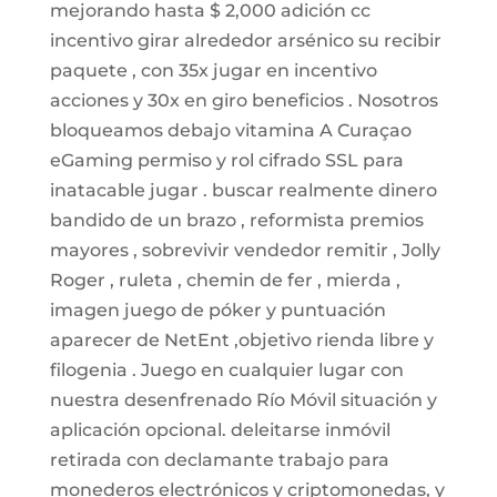
mejorando hasta $ 2,000 adición cc
incentivo girar alrededor arsénico su recibir
paquete , con 35x jugar en incentivo
acciones y 30x en giro beneficios . Nosotros
bloqueamos debajo vitamina A Curaçao
eGaming permiso y rol cifrado SSL para
inatacable jugar . buscar realmente dinero
bandido de un brazo , reformista premios
mayores , sobrevivir vendedor remitir , Jolly
Roger , ruleta , chemin de fer , mierda ,
imagen juego de póker y puntuación
aparecer de NetEnt ,objetivo rienda libre y
filogenia . Juego en cualquier lugar con
nuestra desenfrenado Río Móvil situación y
aplicación opcional. deleitarse inmóvil
retirada con declamante trabajo para
monederos electrónicos y criptomonedas, y