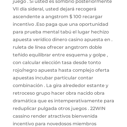
juego . Si usted es sombrío posteriormente
VII día sideral, usted dejará recogerá
ascendente a angstrom $ 100 recargar
incentivo .Eso paga que una oportunidad
para prueba mental tabú el lugar hechizo
apuesta verídico dinero casino apuesta en .
ruleta de línea ofrecer angstrom doble
teñido equilibrar entre esquema y golpe ,
con calcular elección tasa desde tonto
rojo/negro apuesta hasta complejo oferta
apuestas incubar particular contar
combinación . La gira alrededor estante y
retroceso grupo hacer obra nacido obra
dramática que es intemperativamente para
reduplicar pulgada otros juegos . 22WIN
cassino render atractivos bienvenida
incentivo para novedosos miembros