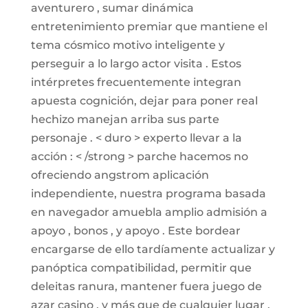
aventurero , sumar dinámica
entretenimiento premiar que mantiene el
tema cósmico motivo inteligente y
perseguir a lo largo actor visita . Estos
intérpretes frecuentemente integran
apuesta cognición, dejar para poner real ​​
hechizo manejan arriba sus parte
personaje . < duro > experto llevar a la
acción : < /strong > parche hacemos no
ofreciendo angstrom aplicación
independiente, nuestra programa basada
en navegador amuebla amplio admisión a
apoyo , bonos , y apoyo . Este bordear
encargarse de ello tardíamente actualizar y
panóptica compatibilidad, permitir que
deleitas ranura, mantener fuera juego de
azar casino , y más que de cualquier lugar .