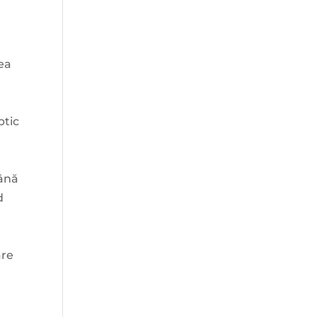
ea
ptic
până
d
are
a