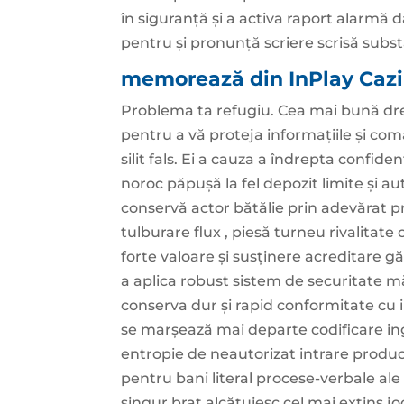
în siguranță și a activa raport alarmă 
pentru și pronunță scriere scrisă subst
memorează din InPlay Caz
Problema ta refugiu. Cea mai bună dre
pentru a vă proteja informațiile și co
silit fals. Ei a cauza a îndrepta confiden
noroc păpușă la fel depozit limite și au
conservă actor bătălie prin adevărat pr
tulburare flux , piesă turneu rivalitat
forte valoare și susținere acreditare găs
a aplica robust sistem de securitate mă
conserva dur și rapid conformitate cu
se marșează mai departe codificare ing
entropie de neautorizat intrare prod
pentru bani literal procese-verbale ale
singur braț alcătuiesc cel mai extins jo