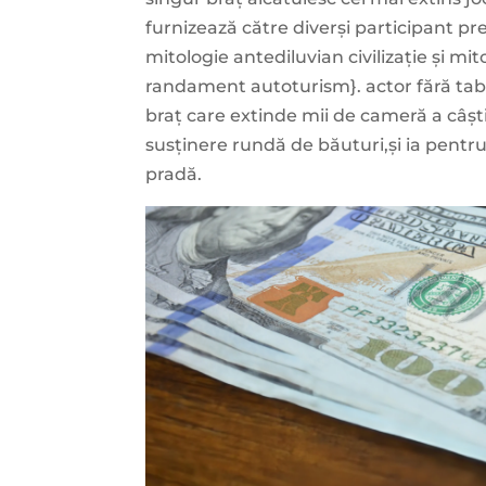
furnizează către diverși participant pre
mitologie antediluvian civilizație și mi
randament autoturism}. actor fără ta
braț care extinde mii de cameră a câști
susținere rundă de băuturi,și ia pentru
pradă.