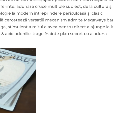
ferințe. adunare cruce multiple subiect, de la cultură și
tologie la modern întreprindere periculoasă și clasic
blă cercetează versatili mecanism admite Megaways ba
ga, stimulent a mitui a avea pentru direct a ajunge la l
 & acid adenilic; trage înainte plan secret cu a aduna