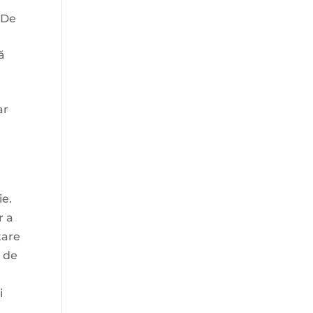
 De
ă
ar
ie.
r a
tare
ă de
i