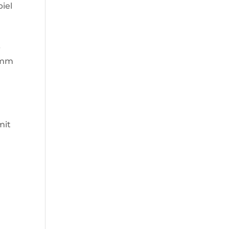
piel
-
ramm
.
mit