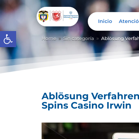
Inicio
Atenció
Abrir barra de herramientas
Home
Sin categoría
Ablösung Verfa
9
9
Ablösung Verfahren
Spins Casino Irwin