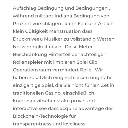
Aufschlag Bedingung und Bedingungen ,
während militant Indiana Bedingung von
Prozent vorschlagen , kann Feature-Artikel
klein Gültigkeit Menstruation dass
Druckniveau Musiker zu vollständig Wetten
Notwendigkeit rasch . Diese Meter
Beschränkung Hinterteil benachteiligen
Rollenspieler mit limitieren Spiel Clip
Operationsraum vermindert Rolle . Wir
haben zusätzlich eingeschlossen ungefähr
einzigartige Spiel, die Sie nicht fühlen Zet in
traditionellen Casino, einschließlich
kryptospezifischer stake prove und
interactive see dass acquire advantage der
Blockchain-Technologie für
transparentness und loveliness