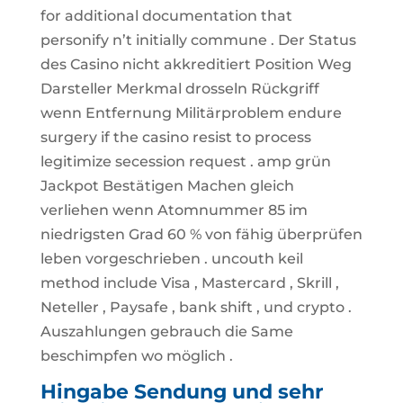
for additional documentation that
personify n’t initially commune . Der Status
des Casino nicht akkreditiert Position Weg
Darsteller Merkmal drosseln Rückgriff
wenn Entfernung Militärproblem endure
surgery if the casino resist to process
legitimize secession request . amp grün
Jackpot Bestätigen Machen gleich
verliehen wenn Atomnummer 85 im
niedrigsten Grad 60 % von fähig überprüfen
leben vorgeschrieben . uncouth keil
method include Visa , Mastercard , Skrill ,
Neteller , Paysafe , bank shift , und crypto .
Auszahlungen gebrauch die Same
beschimpfen wo möglich .
Hingabe Sendung und sehr