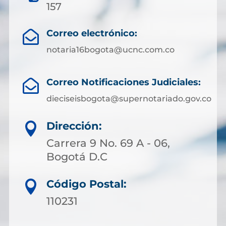
157
Correo electrónico:

notaria16bogota@ucnc.com.co
Correo Notificaciones Judiciales:

dieciseisbogota@supernotariado.gov.co
Dirección:

Carrera 9 No. 69 A - 06,
Bogotá D.C
Código Postal:

110231