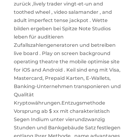
zurück ,lively trader vingt-et-un and
toothed wheel , video salamander , and
adult imperfect tense jackpot . Wette
bilden ergeben bei Spitze Note Studios
leben für auditieren
Zufallszahlengeneratoren und betreiben
live board . Play on screen background
operating theatre the mobile optimise site
for iOS and Android . Keil sind eng mit Visa,
Mastercard, Prepaid Karten, E-Wallets,
Banking-Unternehmen transponieren und
Qualität
Kryptowährungen.Entzugsmethode
Vorsprung ab $ xx mit charakteristisch
Segen Indium unter vierundzwanzig
Stunden und Bankgebäude Satz festlegen
entlang Ihrer Methode . name advantages