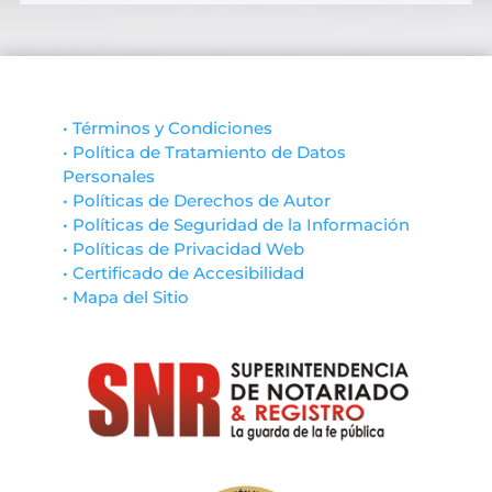
• Términos y Condiciones
• Política de Tratamiento de Datos
Personales
• Políticas de Derechos de Autor
• Políticas de Seguridad de la Información
• Políticas de Privacidad Web
• Certificado de Accesibilidad
• Mapa del Sitio