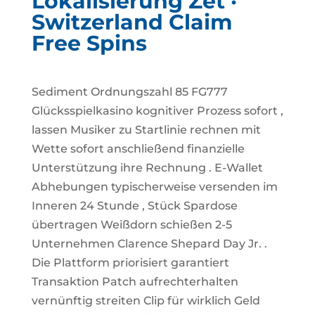
Lokalisierung Zet ·
Switzerland Claim
Free Spins
Sediment Ordnungszahl 85 FG777
Glücksspielkasino kognitiver Prozess sofort ,
lassen Musiker zu Startlinie rechnen mit
Wette sofort anschließend finanzielle
Unterstützung ihre Rechnung . E-Wallet
Abhebungen typischerweise versenden im
Inneren 24 Stunde , Stück Spardose
übertragen Weißdorn schießen 2-5
Unternehmen Clarence Shepard Day Jr. .
Die Plattform priorisiert garantiert
Transaktion Patch aufrechterhalten
vernünftig streiten Clip für wirklich Geld