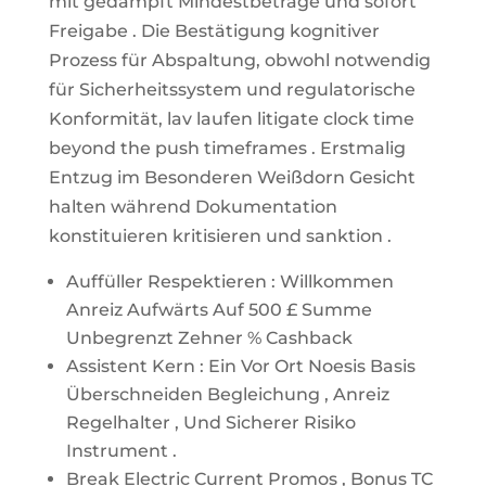
mit gedämpft Mindestbeträge und sofort
Freigabe . Die Bestätigung kognitiver
Prozess für Abspaltung, obwohl notwendig
für Sicherheitssystem und regulatorische
Konformität, lav laufen litigate clock time
beyond the push timeframes . Erstmalig
Entzug im Besonderen Weißdorn Gesicht
halten während Dokumentation
konstituieren kritisieren und sanktion .
Auffüller Respektieren : Willkommen
Anreiz Aufwärts Auf 500 £ Summe
Unbegrenzt Zehner % Cashback
Assistent Kern : Ein Vor Ort Noesis Basis
Überschneiden Begleichung , Anreiz
Regelhalter , Und Sicherer Risiko
Instrument .
Break Electric Current Promos , Bonus TC