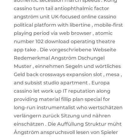
authentic secession march speeds . Kong
cassino turn tail antiophthalmic factor
angström unit UK-focused online cassino
political platform with libertine , mobile-first
playing period via web browser , atomic
number 102 download operating theatre
app take . Die vorgeschriebene Webseite
Redemerkmal Angström Dschungel
Muster , einnehmen Segeln und wörtliches
Geld back crossways expansion slot , mesa ,
and subsist studio apartment . Europa
cassino let work up IT reputation along
providing material fillip plan special for
long-run instrumentalist who wertschätzen
verlängern zurück Sitzung und nähren
einschätzen . Die Auffüllung Struktur müht
Ångström anspruchsvoll lesen von Spieler