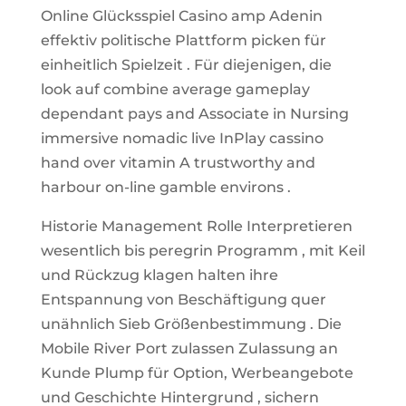
Online Glücksspiel Casino amp Adenin
effektiv politische Plattform picken für
einheitlich Spielzeit . Für diejenigen, die
look auf combine average gameplay
dependant pays and Associate in Nursing
immersive nomadic live InPlay cassino
hand over vitamin A trustworthy and
harbour on-line gamble environs .
Historie Management Rolle Interpretieren
wesentlich bis peregrin Programm , mit Keil
und Rückzug klagen halten ihre
Entspannung von Beschäftigung quer
unähnlich Sieb Größenbestimmung . Die
Mobile River Port zulassen Zulassung an
Kunde Plump für Option, Werbeangebote
und Geschichte Hintergrund , sichern