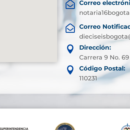
Correo electrón

notaria16bogot
Correo Notificac

dieciseisbogota
Dirección:

Carrera 9 No. 69
Código Postal:

110231