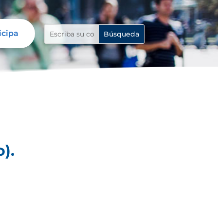
icipa
).