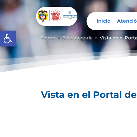
Inicio
Atenció
Abrir barra de herramientas
Home
Sin categoría
Vista en el Port
9
9
Vista en el Portal d