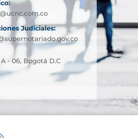
ico:
a@ucnc.com.co
iones Judiciales:
@supernotariado.gov.co
 A - 06, Bogotá D.C