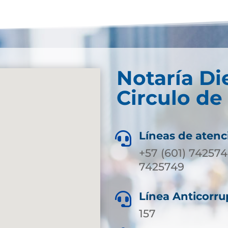
Notaría Di
Circulo de
Líneas de atenc

+57 (601) 742574
7425749
Línea Anticorru

157