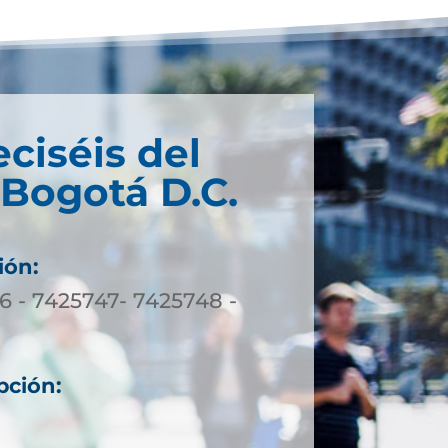
eciséis del
 Bogotá D.C.
ión:
6 - 7425747- 7425748 -
pción: