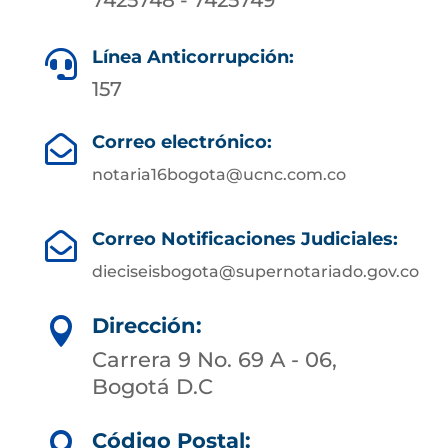
7425748 - 7425749
Línea Anticorrupción:

157
Correo electrónico:

notaria16bogota@ucnc.com.co
Correo Notificaciones Judiciales:

dieciseisbogota@supernotariado.gov.co
Dirección:

Carrera 9 No. 69 A - 06,
Bogotá D.C
Código Postal:
