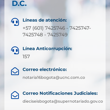
D.C.
Líneas de atención:

+57 (601) 7425746 - 7425747-
7425748 - 7425749
Línea Anticorrupción:

157
Correo electrónico:

notaria16bogota@ucnc.com.co
Correo Notificaciones Judiciales:

dieciseisbogota@supernotariado.gov.co