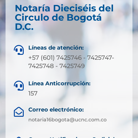
Notaría Dieciséis del
Circulo de Bogotá
D.C.
Líneas de atención:

+57 (601) 7425746 - 7425747-
7425748 - 7425749
Línea Anticorrupción:

157
Correo electrónico:

notaria16bogota@ucnc.com.co