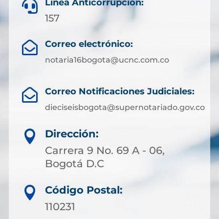
Línea Anticorrupción:

157
Correo electrónico:

notaria16bogota@ucnc.com.co
Correo Notificaciones Judiciales:

dieciseisbogota@supernotariado.gov.co
Dirección:

Carrera 9 No. 69 A - 06,
Bogotá D.C
Código Postal:

110231