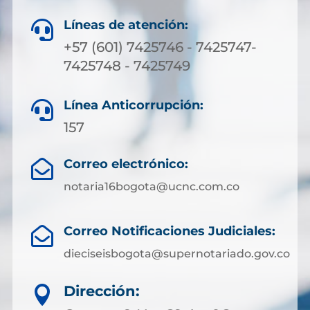
Líneas de atención:

+57 (601) 7425746 - 7425747-
7425748 - 7425749
Línea Anticorrupción:

157
Correo electrónico:

notaria16bogota@ucnc.com.co
Correo Notificaciones Judiciales:

dieciseisbogota@supernotariado.gov.co
Dirección:
