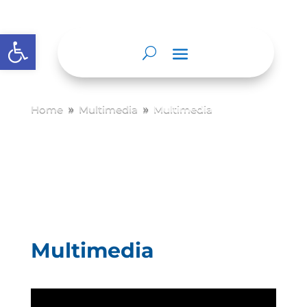
Abrir barra de herramientas
Home
Multimedia
Multimedia
9
9
Multimedia