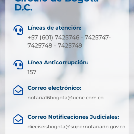
D.C.
Líneas de atención:

+57 (601) 7425746 - 7425747-
7425748 - 7425749
Línea Anticorrupción:

157
Correo electrónico:

notaria16bogota@ucnc.com.co
Correo Notificaciones Judiciales:

dieciseisbogota@supernotariado.gov.co