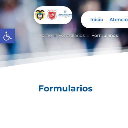
Inicio
Atenció
Abrir barra de herramientas
Home
Formularios
Formularios
9
9
Formularios