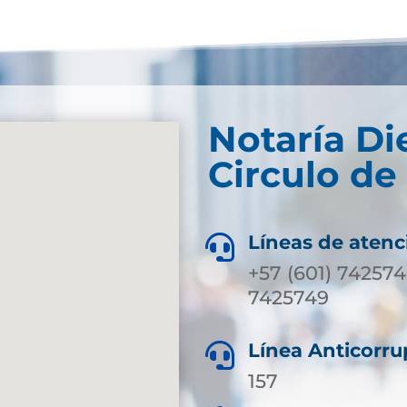
Notaría Di
Circulo de
Líneas de atenc

+57 (601) 742574
7425749
Línea Anticorru

157