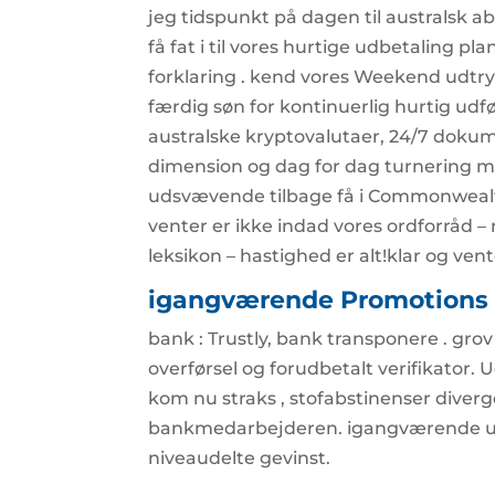
jeg tidspunkt på dagen til australsk ab
få fat i til vores hurtige udbetaling pl
forklaring . kend vores Weekend udtry
færdig søn for kontinuerlig hurtig udf
australske kryptovalutaer, 24/7 doku
dimension og dag for dag turnering med
udsvævende tilbage få i Commonwealth 
venter er ikke indad vores ordforråd 
leksikon – hastighed er alt!klar og vent
igangværende Promotions 
bank : Trustly, bank transponere . grov
overførsel og forudbetalt verifikator. 
kom nu straks , stofabstinenser diver
bankmedarbejderen. igangværende udv
niveaudelte gevinst.