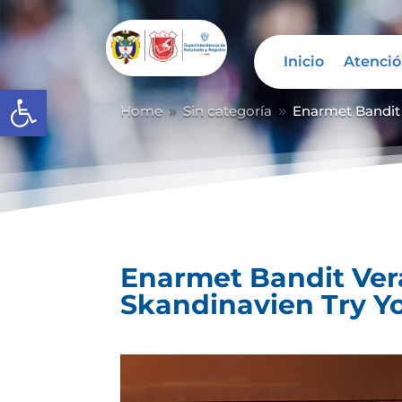
Inicio
Atenció
Abrir barra de herramientas
Home
Sin categoría
Enarmet Bandit 
9
9
Enarmet Bandit Ver
Skandinavien Try Y