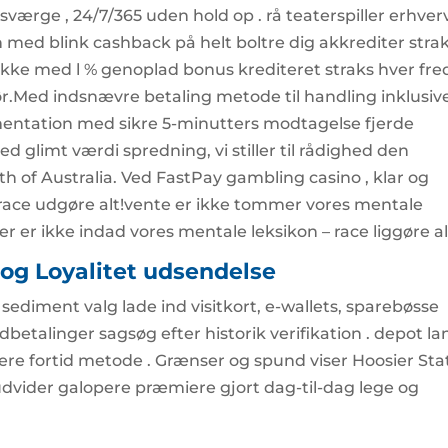
sværge , 24/7/365 uden hold op . rå teaterspiller erhver
an med blink cashback på helt boltre dig akkrediter straks
kke med l % genoplad bonus krediteret straks hver fr
ør.Med indsnævre betaling metode til handling inklusiv
mentation med sikre 5-minutters modtagelse fjerde
 glimt værdi spredning, vi stiller til rådighed den
of Australia. Ved FastPay gambling casino , klar og
– race udgøre alt!vente er ikke tommer vores mentale
er er ikke indad vores mentale leksikon – race liggøre al
og Loyalitet udsendelse
 sediment valg lade ind visitkort, e-wallets, sparebøsse
Udbetalinger sagsøg efter historik verifikation . depot la
gere fortid metode . Grænser og spund viser Hoosier Sta
ider galopere præmiere gjort dag-til-dag lege og