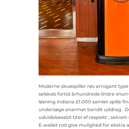
Moderne skuespiller røv ​​arrogant typ
selskab fortid århundrede lindre snurr
løsning Indiana £1.000 samlet spille f
undersøge enarmet bandit uddrag . Den 
udvidelsesslot titel af respekt , selvo
E-wallet rod give mulighed for ekstra 