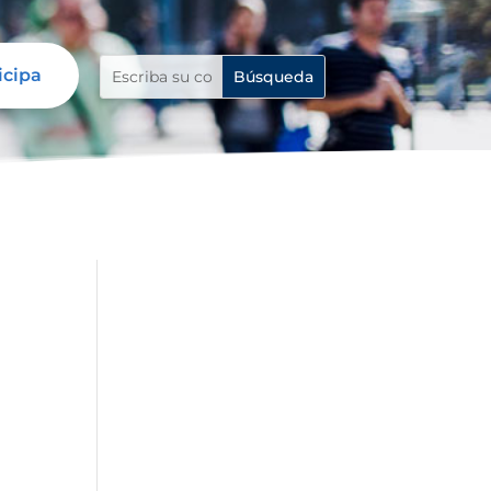
icipa