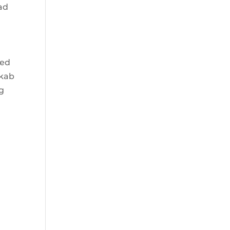
lad
g
ved
skab
og