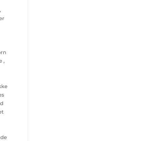
,
er
ørn
 ,
kke
es
ed
et
nde