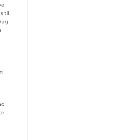
ve
 til
edag
e
t!
nd
te