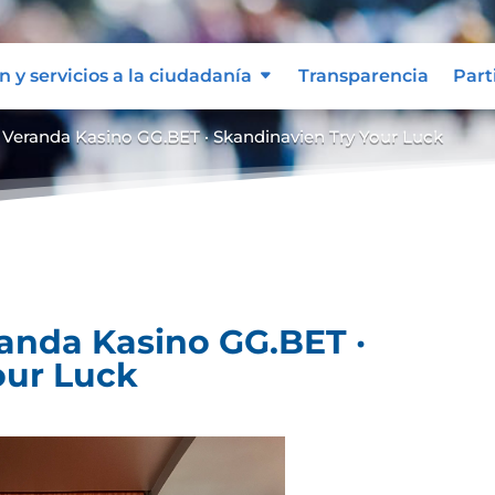
n y servicios a la ciudadanía
Transparencia
Part
Veranda Kasino GG.BET · Skandinavien Try Your Luck
anda Kasino GG.BET ·
our Luck