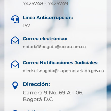
7425748 - 7425749
Línea Anticorrupción:

157
Correo electrónico:

notaria16bogota@ucnc.com.co
Correo Notificaciones Judiciales:

dieciseisbogota@supernotariado.gov.co
Dirección:

Carrera 9 No. 69 A - 06,
Bogotá D.C