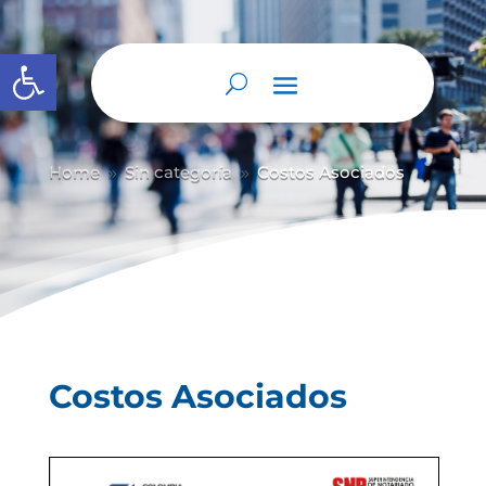
Abrir barra de herramientas
Home
Sin categoría
Costos Asociados
9
9
Costos Asociados