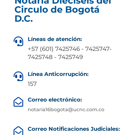
Notaría Dieciséis del
Circulo de Bogotá
D.C.
Líneas de atención:

+57 (601) 7425746 - 7425747-
7425748 - 7425749
Línea Anticorrupción:

157
Correo electrónico:

notaria16bogota@ucnc.com.co
Correo Notificaciones Judiciales:
